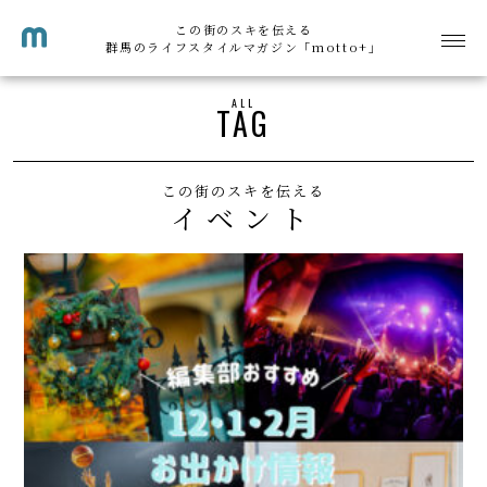
この街のスキを伝える
群馬のライフスタイルマガジン「motto+」
ALL
TAG
この街のスキを伝える
イベント