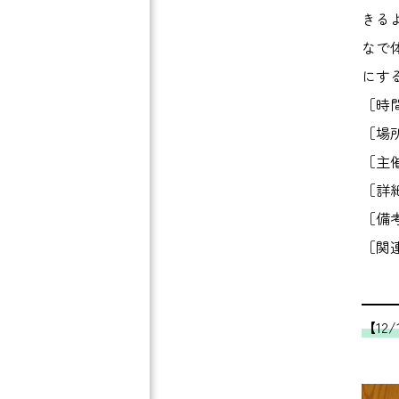
きる
なで
にす
［時
［場所
［主
［詳
［備
［関
【12