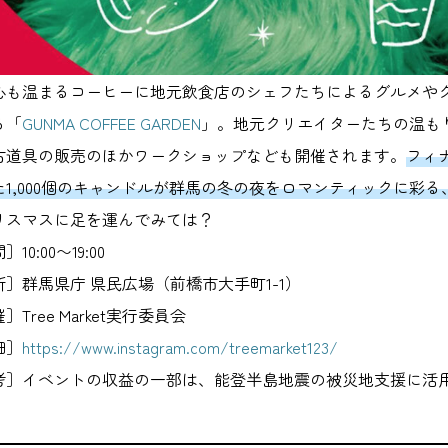
心も温まるコーヒーに地元飲食店のシェフたちによるグルメや
る「
GUNMA COFFEE GARDEN
」。地元クリエイターたちの温も
古道具の販売のほかワークショップなども開催されます。
フィ
た1,000個のキャンドルが群馬の冬の夜をロマンティックに彩
リスマスに足を運んでみては？
10:00〜19:00
所］群馬県庁 県民広場（前橋市大手町1-1）
］Tree Market実行委員会
細］
https://www.instagram.com/treemarket123/
考］イベントの収益の一部は、能登半島地震の被災地支援に活