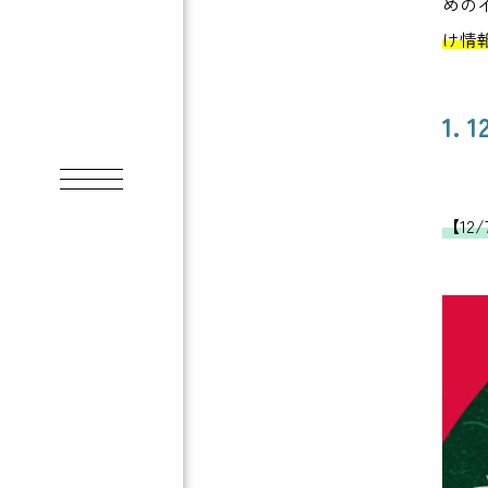
めの
け情
1.
【12/