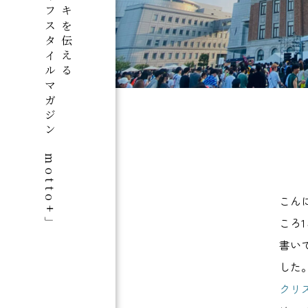
群馬のライフスタイルマガジン「motto+」
この街のスキを伝える
こん
ころ
書い
した
クリ