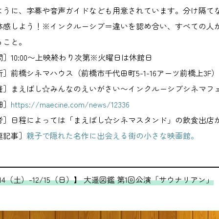
ように、字幕や音声ガイドなども用意されています。分け隔て
体感しよう！※インクルーシブ＝違いを認め合い、すべての人
ること。
間］10:00〜上映終わり次第※火曜日は休館日
］前橋シネマハウス（前橋市千代田町5-1-16アーツ前橋上3F）
催］まえばし☆みんなのえいがさい〜インクルーシブシネマフェス
細］
https://maecine.com/news/12336
考］日程によっては「まえばし☆シネマスタンド」の飲食出店
連記事］
親子で隠れた名作に出会える街の小さな映画館。
/14（土）-12/15（日）】 大遥図鑑 第1回公演「サウナリアン」