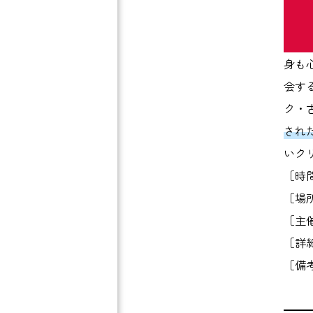
身も
会す
ク・
され
いク
［時間］
［場
［主催
［詳
［備