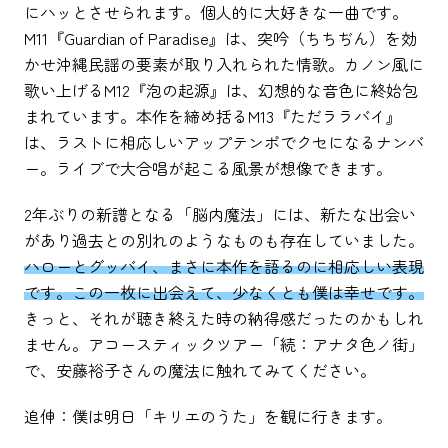
にハッとさせられます。個人的に大好きな一曲です。
M11『Guardian of Paradise』は、突吟（ちちぢん）を効
かせ沖縄民謡の要素が取り入れられた情歌。カノン風に
歌い上げるM12『泡の起源』は、幻想的な音色に終始包
まれています。本作を締め括るM13『ただララバイ』
は、ラストに相応しいアップテンポでクセになるナンバ
ー。ライブで大合唱が起こる風景が想像できます。
2年ぶりの新譜となる「脳内魔法」には、新たな出会い
があり過去との別れのようなものも存在していました。
ハローとグッバイ、まさに本作を語るのに相応しい表現
です。この一枚に出会えて、少なくとも僕は幸せです。
きっと、それが聴き終えた時の納得感だったのかもしれ
ません。アコースティックツアー「続：アナタ色ノ街」
で、安藤裕子さんの魔法に触れてみてください。
追伸：僕は明日「キリエのうた」を観に行きます。