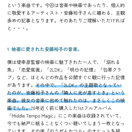
という楽曲です。今回は音楽や映画であったり、個人的
に敬愛するアーティスト・安藤裕子さんに纏わる、主観
多めの記事となります。そのあたりご理解いただければ
と・・・。
1. 映画に愛された安藤裕子の音楽。
僕は堤幸彦監督の映画に魅了された一人で、「溺れる
魚」「恋愛寫眞」「2LDK」「明日の記憶」「包帯クラ
ブ」など、ほとんどの作品を公開すぐに観に行った記憶
があります。
その中で、「2LDK」の主題歌となってい
たのが、安藤裕子さんの『隣人に光が差すとき
』
という
楽曲。彼女の音楽に初めて触れたのは、まさしくこの映
画でした。
20年近く前に購入した1stフルアルバム
「Middle Tempo Magic」にこの楽曲は収録されていて、
今でも納戸に眠ることなくつい聴いてしまう一枚となっ
ています。その後『のうぜんかつら』の大ヒットを経