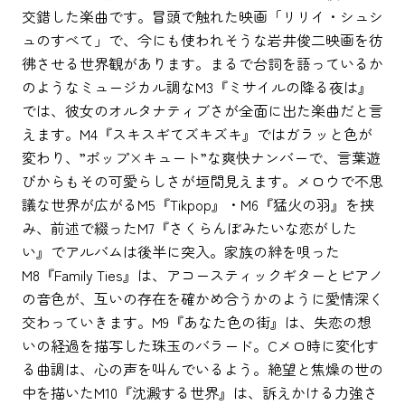
交錯した楽曲です。冒頭で触れた映画「リリイ・シュシ
ュのすべて」で、今にも使われそうな岩井俊二映画を彷
彿させる世界観があります。まるで台詞を語っているか
のようなミュージカル調なM3『ミサイルの降る夜は』
では、彼女のオルタナティブさが全面に出た楽曲だと言
えます。M4『スキスギてズキズキ』ではガラッと色が
変わり、”ポップ×キュート”な爽快ナンバーで、言葉遊
びからもその可愛らしさが垣間見えます。メロウで不思
議な世界が広がるM5『Tikpop』・M6『猛火の羽』を挟
み、前述で綴ったM7『さくらんぼみたいな恋がした
い』でアルバムは後半に突入。家族の絆を唄った
M8『Family Ties』は、アコースティックギターとピアノ
の音色が、互いの存在を確かめ合うかのように愛情深く
交わっていきます。M9『あなた色の街』は、失恋の想
いの経過を描写した珠玉のバラード。Cメロ時に変化す
る曲調は、心の声を叫んでいるよう。絶望と焦燥の世の
中を描いたM10『沈澱する世界』は、訴えかける力強さ