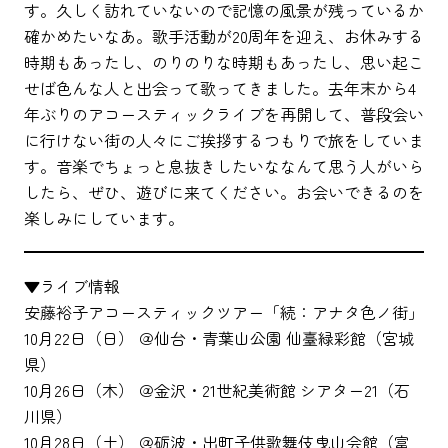
す。久しく訪れていないので記憶の風景が残っているか
確かめたいなあ。歌手活動が20周年を迎え、お休みする
時期もあったし、のりのりな時期もあったし、思い起こ
せば色んな人と出会って歌ってきました。去年末から4
年ぶりのアコースティックライブを再開して、普段会い
に行けない街の人々にご挨拶するつもりで旅をしていま
す。音楽でちょっと息抜きしたいななんて思う人がいら
したら、ぜひ、遊びに来てください。お会いできるのを
楽しみにしています。
▼ライブ情報
安藤裕子アコースティックツアー「続：アナタ色ノ街」
10月22日（日） ＠仙台・青葉山公園 仙臺緑彩館（宮城
県）
10月26日（木） ＠金沢・21世紀美術館 シアター21（石
川県）
10月28日（土） ＠砺波・出町子供歌舞伎曳山会館（富