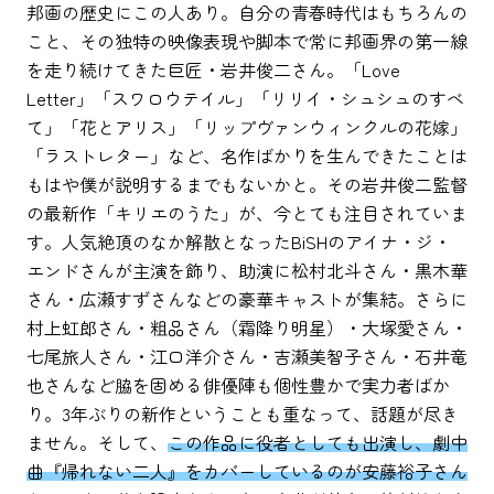
邦画の歴史にこの人あり。自分の青春時代はもちろんの
こと、その独特の映像表現や脚本で常に邦画界の第一線
を走り続けてきた巨匠・岩井俊二さん。「Love
Letter」「スワロウテイル」「リリイ・シュシュのすべ
て」「花とアリス」「リップヴァンウィンクルの花嫁」
「ラストレター」など、名作ばかりを生んできたことは
もはや僕が説明するまでもないかと。その岩井俊二監督
の最新作「キリエのうた」が、今とても注目されていま
す。人気絶頂のなか解散となったBiSHのアイナ・ジ・
エンドさんが主演を飾り、助演に松村北斗さん・黒木華
さん・広瀬すずさんなどの豪華キャストが集結。さらに
村上虹郎さん・粗品さん（霜降り明星）・大塚愛さん・
七尾旅人さん・江口洋介さん・吉瀬美智子さん・石井竜
也さんなど脇を固める俳優陣も個性豊かで実力者ばか
り。3年ぶりの新作ということも重なって、話題が尽き
ません。そして、
この作品に役者としても出演し、劇中
曲『帰れない二人』をカバーしているのが安藤裕子さん