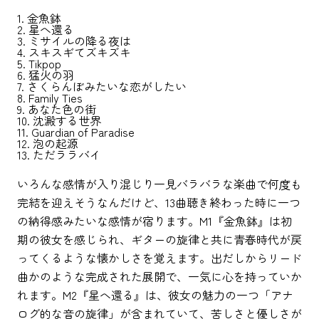
1. 金魚鉢
2. 星へ還る
3. ミサイルの降る夜は
4. スキスギてズキズキ
5. Tikpop
6. 猛火の羽
7. さくらんぼみたいな恋がしたい
8. Family Ties
9. あなた色の街
10. 沈澱する世界
11. Guardian of Paradise
12. 泡の起源
13. ただララバイ
いろんな感情が入り混じり一見バラバラな楽曲で何度も
完結を迎えそうなんだけど、13曲聴き終わった時に一つ
の納得感みたいな感情が宿ります。M1『金魚鉢』は初
期の彼女を感じられ、ギターの旋律と共に青春時代が戻
ってくるような懐かしさを覚えます。出だしからリード
曲かのような完成された展開で、一気に心を持っていか
れます。M2『星へ還る』は、彼女の魅力の一つ「アナ
ログ的な音の旋律」が含まれていて、苦しさと優しさが