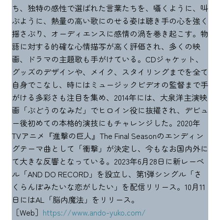
ち、独特の感性で選ばれた言葉たちを、囁くように、叫
ぶように、熱量の高い歌にのせる姿は聴き手の心を強く
揺さぶり、オーディエンスに感情の渦を巻き起こす。物
語に対する的確な心情描写が高く評価され、多くの映
画、ドラマの主題歌も手がけている。CDジャケット、
グッズのデザインや、メイク、スタイリングまでを全て
自身でこなし、時にはミュージックビデオの監督まで手
がける多彩さも注目を集め、2014年には、大泉洋主演映
画「ぶどうのなみだ」でヒロイン役に抜擢され、デビュ
ー後初めての本格的演技にもチャレンジした。2020年
TVアニメ『進撃の巨人』The Final Seasonのエンディン
グテーマ曲として「衝撃」が決定し、今もなお国内外に
て大きな反響となっている。2023年6月28日に新レーベ
ル「AND DO RECORD」を設立し、第1弾シングル「さ
くらんぼみたいな恋がしたい」を配信リリース。10月11
日にはAL「脳内魔法」をリリース。
［Web］
https://www.ando-yuko.com/