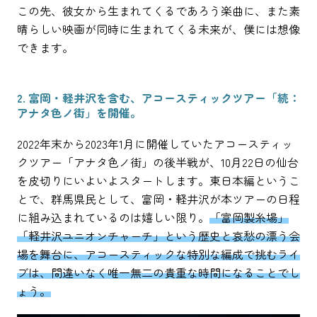
この先、彼女から生まれてくるであろう楽曲に、また素
晴らしい映画が同時に生まれてくる未来が、僕には想像
できます。
2. 富岡・軽井沢を含む、アコースティックツアー「続：
アナタ色ノ街」を開催。
2022年末から2023年1月に開催していたアコースティッ
クツアー「アナタ色ノ街」の後半戦が、10月22日の仙台
を皮切りにいよいよスタートします。東日本編というこ
とで、群馬県民として、富岡・軽井沢が本ツアーの日程
に組み込まれているのは嬉しい限り。
「富岡製糸場」
「軽井沢ユニオンチャーチ」という歴史と哀愁の漂う会
場を舞台に、アコースティックな特別な編成で挑むライ
ブは、間違いなく唯一無二の貴重な時間になることでし
ょう。