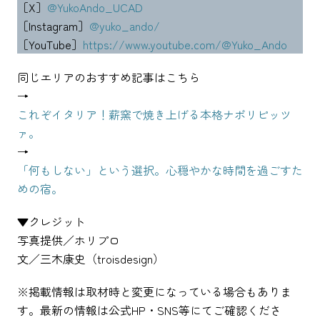
［X］
@YukoAndo_UCAD
［Instagram］
@yuko_ando/
［YouTube］
https://www.youtube.com/@Yuko_Ando
同じエリアのおすすめ記事はこちら
→
これぞイタリア！薪窯で焼き上げる本格ナポリピッツ
ァ。
→
「何もしない」という選択。心穏やかな時間を過ごすた
めの宿。
▼クレジット
写真提供／ホリプロ
文／三木康史（troisdesign）
※掲載情報は取材時と変更になっている場合もありま
す。最新の情報は公式HP・SNS等にてご確認くださ