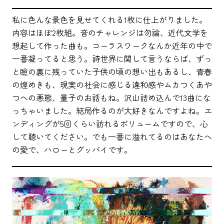
私に色んな景色を見せてくれる1枚に仕上がりました。
内容はほぼ2枚組。音のチャレンジは勿論、近代文学を
想起して作った曲も。コーラスワークなんか近年の中で
一番凝ってると思う。詩世界に関して言うならば、ずっ
と瞼の裏に残っていた子供の頃の想い出もあるし、青春
の煌めきも、現実の社会に感じる違和感やムカつくあや
つへの悪態、量子のお話もね。沢山詰め込んで13曲にな
っちゃいました。結局作るのが大好きなんですよね。エ
ンディングが5回くらい訪れるボリュームですので、心
して聴いてください。でも一番に溢れてるのはあなたへ
の愛で、ハローとグッバイです。