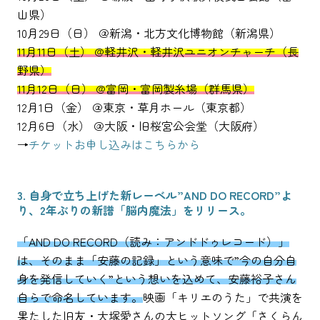
山県）
10月29日（日） ＠新潟・北方文化博物館（新潟県）
11月11日（土） @軽井沢・軽井沢ユニオンチャーチ（長
野県）
11月12日（日） @富岡・富岡製糸場（群馬県）
12月1日（金） ＠東京・草月ホール（東京都）
12月6日（水） ＠大阪・旧桜宮公会堂（大阪府）
→
チケットお申し込みはこちらから
3. 自身で立ち上げた新レーベル”AND DO RECORD”よ
り、2年ぶりの新譜「脳内魔法」をリリース。
「AND DO RECORD（読み：アンドドゥレコード）」
は、そのまま「安藤の記録」という意味で”今の自分自
身を発信していく”という想いを込めて、安藤裕子さん
自らで命名しています。
映画「キリエのうた」で共演を
果たした旧友・大塚愛さんの大ヒットソング「さくらん