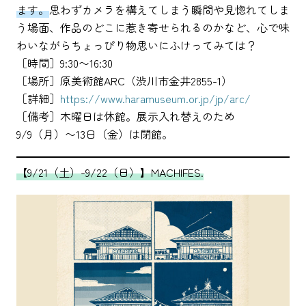
ます。
思わずカメラを構えてしまう瞬間や見惚れてしま
う場面、作品のどこに惹き寄せられるのかなど、心で味
わいながらちょっぴり物思いにふけってみては？
［時間］9:30〜16:30
［場所］原美術館ARC（渋川市金井2855-1）
［詳細］
https://www.haramuseum.or.jp/jp/arc/
［備考］木曜日は休館。展示入れ替えのため
9/9（月）〜13日（金）は閉館。
【9/21（土）-9/22（日）】MACHIFES.