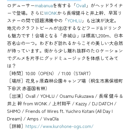
ロデューサー
mabanua
を有する「
Ovall
」がヘッドライナ
ーで登場。さらに
WONK
から長塚健斗と井上幹、早耳リ
スナーの間で話題沸騰中の「
YOHLU
」も出演が決定。
地元のクラフトビールが出店するなどフード&ドリンク
も魅力です！会場となる「赤城山」は標高1,200m、日本
百名山の一つ。わざわざ訪れるからこその美しい大自然
が待っています。街から少し離れ抜群のたロケーション
でグルメを片手にグッドミュージックを体感してみて
は？
［時間］10:00（OPEN） / 11:00（START）
［場所］花見ヶ原森林公園キャンプ場（桐生市黒保根町
下田沢 赤面国有林）
［出演］Ovall / YOHLU / Osamu Fukuzawa / 長塚 健斗 &
井上 幹 from WONK / 上村翔平 / Kazzy / DJ DATCH /
SHIMO / Friends of Wires ft. Yuichiro Kotani (All Day I
Dream) / Amps / VivaOla
［詳細］
https://www.kurohone-ogs.com/