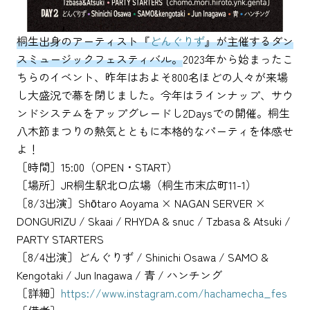
桐生出身のアーティスト『
どんぐりず
』が主催するダン
スミュージックフェスティバル。
2023年から始まったこ
ちらのイベント、昨年はおよそ800名ほどの人々が来場
し大盛況で幕を閉じました。今年はラインナップ、サウ
ンドシステムをアップグレードし2Daysでの開催。桐生
八木節まつりの熱気とともに本格的なパーティを体感せ
よ！
［時間］15:00（OPEN・START）
［場所］JR桐生駅北口広場（桐生市末広町11-1）
［8/3出演］Shōtaro Aoyama × NAGAN SERVER ×
DONGURIZU / Skaai / RHYDA & snuc / Tzbasa & Atsuki /
PARTY STARTERS
［8/4出演］どんぐりず / Shinichi Osawa / SAMO &
Kengotaki / Jun Inagawa / 青 / ハンチング
［詳細］
https://www.instagram.com/hachamecha_fes