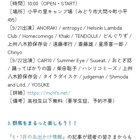
［時間］10:00（OPEN・START）
［場所］小平の里キャンプ場（みどり市大間々町小平
495）
［9/21出演］ANORAK! / entropyz / Helsinki Lambda
Club / Homecomings / Khaki / TENDOUJI / どんぐりず /
上州八木節保存会 / 遠藤孝行 / 斎藤雄 / 星原喜一郎 /
Chinyo
［9/22出演］CAR10 / Summer Eye / Suueat. / おとぎ話
/ 踊ってばかりの国 / 柴田聡子 / ハシリコミーズ / 上州
八木節保存会 / タイラダイスケ / judgeman / Shimoda
and Litd. / YOSUKE
［詳細］
https://mchfs.net/
［備考］高校生以下無料（要学生証、予約不要）
3. 群馬をまるっと楽しもう！！
「
6・7月のお出かけ情報
」の記事が読者の皆さまからも