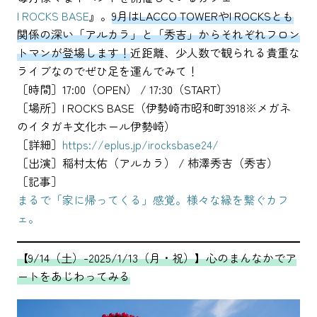
I ROCKS BASE
』。
9月はLACCO TOWERやI ROCKSとも
関係の深い「アルカラ」と「秀吉」からそれぞれフロン
トマンが登場します！
近距離、少人数で観られる貴重な
ライブなのでぜひ足を運んでみて！
［時間］17:00（OPEN） / 17:30（START）
［場所］I ROCKS BASE（伊勢崎市昭和町3918※メガネ
のイタガキ文化ホール伊勢崎）
［詳細］
https://eplus.jp/irocksbase24/
［出演］稲村太佑（アルカラ） / 柿澤秀吉（秀吉）
［記事］
まるで「家に帰ってくる」感覚。様々な縁を繋ぐカフ
ェ。
【9/14（土）-2025/1/13（月・祝）】心のまんなかでア
ートをあじわってみる