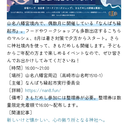
山名八幡宮境内で、偶数月に開催している『なんぱち縁
起市』。
フードやワークショップも多数出店するこちら
のマルシェ、8月は暑さ対策で夕方からスタート。さら
に神社境内を使って、きもだめしも開催します。子ども
からご年配の方まで楽しめるイベントなので、ぜひ皆さ
んでお出かけしてみてくださいね！
［時間］16:00〜21:00
［場所］山名八幡宮周辺（高崎市山名町1510-1）
［主催］なんぱち縁起市実行委員会
［詳細］
https://nan8.fun/
［備考］
きもだめし参加には整理券が必要。
整理券は数
量限定先着順で16:00〜配布します。
［関連記事］
新しいけど懐かしい、心の拠り所となる神社へ。