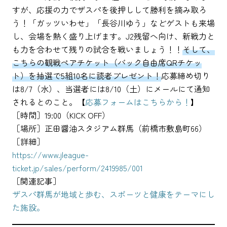
すが、応援の力でザスパを後押しして勝利を摘み取ろ
う！「ガッツいわせ」「長谷川ゆう」などゲストも来場
し、会場を熱く盛り上げます。J2残留へ向け、新戦力と
も力を合わせて残りの試合を戦いましょう！！
そして、
こちらの観戦ペアチケット（バック自由席QRチケッ
ト）を抽選で5組10名に読者プレゼント！
応募締め切り
は8/7（水）、当選者には8/10（土）にメールにて通知
されるとのこと。【
応募フォームはこちらから！
】
［時間］19:00（KICK OFF）
［場所］正田醤油スタジアム群馬（前橋市敷島町66）
［詳細］
https://www.jleague-
ticket.jp/sales/perform/2419985/001
［関連記事］
ザスパ群馬が地域と歩む、スポーツと健康をテーマにし
た施設。