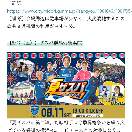
［詳細］
https://www.city.midori.gunma.jp/sangyou/1001646/1001795
［備考］会場周辺は駐車場が少なく、大変混雑するため
公共交通機関の利用がおすすめ。
【8/17（土）】ザスパ群馬vs横浜FC
『夏ザスパ』第二陣。対戦相手は今季昇格争いを繰り広
げている好調の横浜FC。上位チームとの対戦になりま