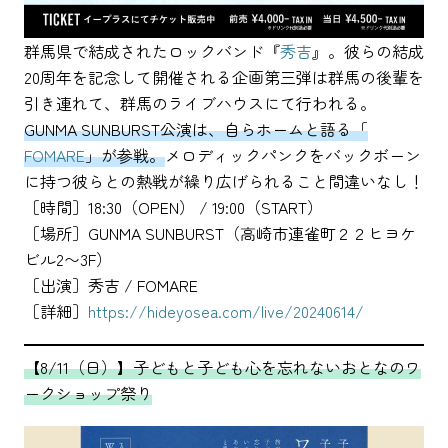
群馬県で結成されたロックバンド『
秀吉
』。彼らの結成
20周年を記念して開催される企画第三弾は群馬の後輩を
引き連れて、群馬のライブハウスにて行われる。
GUNMA SUNBURST公演は、自らホームと語る「
FOMARE
」が参戦。
メロディックパンクをバックボーン
に持つ彼らとの熱戦が繰り広げられること間違いなし！
［時間］18:30（OPEN） / 19:00（START）
［場所］GUNMA SUNBURST（高崎市連雀町２２ヒヨケ
ビル2〜3F）
［出演］秀吉 / FOMARE
［詳細］
https://hideyosea.com/live/20240614/
【8/11（日）】子どもと子ども心を忘れないおとなのワ
ークショップ祭り