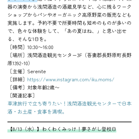
器の演奏から浅間酒造の酒蔵見学など、心に残るワーク
ショップからパンやオーガニック高原野菜の販売なども
実施します。予約不要で所要時間も短めのものが多いの
で、色々な体験をして、「あの夏はね、」と思い出せ
る、そんな1日を。
［時間］10:30〜16:00
［場所］浅間酒造観光センター3F（吾妻郡長野原町長野
原1392-10）
［主催］Serenite
［詳細］
https://www.instagram.com/iku.moms/
［備考］対象年齢2歳〜
［関連記事］
草津旅行で立ち寄りたい！浅間酒造観光センターで日本
酒・お土産・食事を満喫。
【8/13（水）】わくわくみっけ！夢さがし登校日