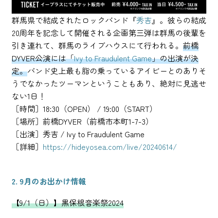
群馬県で結成されたロックバンド『
秀吉
』。彼らの結成
20周年を記念して開催される企画第三弾は群馬の後輩を
引き連れて、群馬のライブハウスにて行われる。
前橋
DYVER公演には「
Ivy to Fraudulent Game
」の出演が決
定。
バンド史上最も脂の乗っているアイビーとのありそ
うでなかったツーマンということもあり、絶対に見逃せ
ない1日！
［時間］18:30（OPEN） / 19:00（START）
［場所］前橋DYVER（前橋市本町1-7-3）
［出演］秀吉 / Ivy to Fraudulent Game
［詳細］
https://hideyosea.com/live/20240614/
2. 9月のお出かけ情報
【9/1（日）】黒保根音楽祭2024