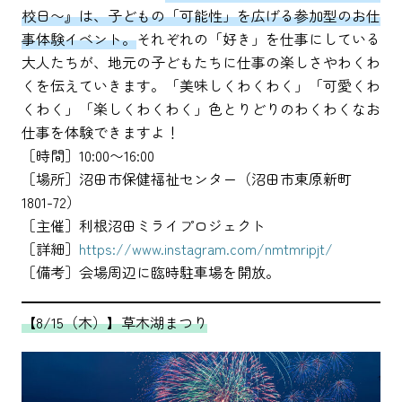
校日〜』は、子どもの「可能性」を広げる参加型のお仕
事体験イベント。
それぞれの「好き」を仕事にしている
大人たちが、地元の子どもたちに仕事の楽しさやわくわ
くを伝えていきます。「美味しくわくわく」「可愛くわ
くわく」「楽しくわくわく」色とりどりのわくわくなお
仕事を体験できますよ！
［時間］10:00〜16:00
［場所］沼田市保健福祉センター（沼田市東原新町
1801-72）
［主催］利根沼田ミライプロジェクト
［詳細］
https://www.instagram.com/nmtmripjt/
［備考］会場周辺に臨時駐車場を開放。
【8/15（木）】草木湖まつり