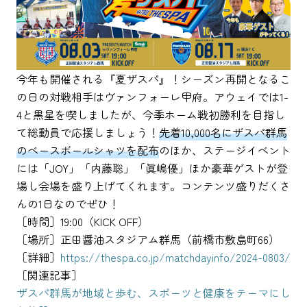
今年も開催される『夏ザスパ』！シーズン再開となるこ
の日の対戦相手はヴァンフォーレ甲府。アウェイでは1-
4と黒星を喫しましたが、今季ホーム戦初勝利を目指し
て総動員で応援しましょう！
先着10,000名にザスパ群馬
のベースボールシャツを配布
のほか、ステージイベント
には「JOY」「内藤聡」「眞嶋優」ほか豪華ゲストが登
場し会場を盛り上げてくれます。コンテンツ盛りだくさ
んの1日なのでぜひ！
［時間］19:00（KICK OFF）
［場所］正田醤油スタジアム群馬（前橋市敷島町66）
［詳細］
https://thespa.co.jp/matchdayinfo/2024-0803/
［関連記事］
ザスパ群馬が地域と歩む、スポーツと健康をテーマにし