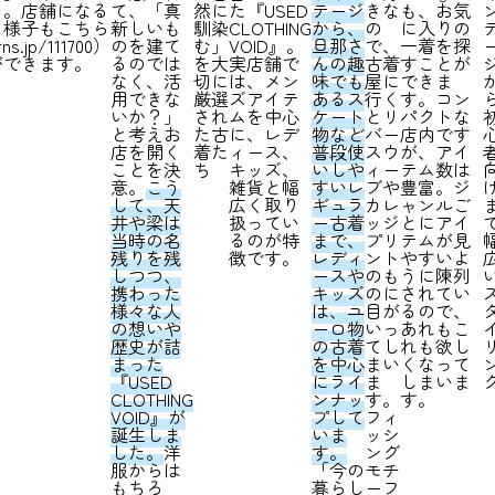
も。店舗になる
て、「真
然に
た『USED
テージ
きな
も、お気
る様子もこちら
新しいも
馴染
CLOTHING
から、
の
に入りの
ns.jp/111700
）
のを建て
む」
VOID』。
旦那さ
で、
一着を探
ができます。
るのでは
を大
実店舗で
んの趣
古着
すことが
なく、活
切に
は、メン
味でも
屋に
できま
用できな
厳選
ズアイテ
あるス
行く
す。コン
いか？」
され
ムを中心
ケート
とリ
パクトな
と考えお
た古
に、レデ
物など
バー
店内です
店を開く
着た
ィース、
普段使
スウ
が、アイ
ことを決
ち
キッズ、
いしや
ィー
テム数は
意。
こう
雑貨と幅
すいレ
ブや
豊富。ジ
して、天
広く取り
ギュラ
カレ
ャンルご
井や梁は
扱ってい
ー古着
ッジ
とにアイ
当時の名
るのが特
まで、
プリ
テムが見
残りを残
徴です。
レディ
ント
やすいよ
しつつ、
ースや
のも
うに陳列
携わった
キッズ
のに
されてい
様々な人
は、ユ
目が
るので、
の想いや
ーロ物
いっ
あれもこ
歴史が詰
の古着
てし
れも欲し
まった
を中心
まい
くなって
『USED
にライ
ま
しまいま
CLOTHING
ンナッ
す。
す。
VOID』が
プして
フィ
誕生しま
いま
ッシ
した。
洋
す。
ング
服からは
「今の
モチ
もちろ
暮らし
ーフ