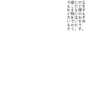
ズ感に
のな
もこだ
どを
わるな
探す
ど特に
のも
力を注
おす
いでい
すめ
るのだ
で
そう。
す。