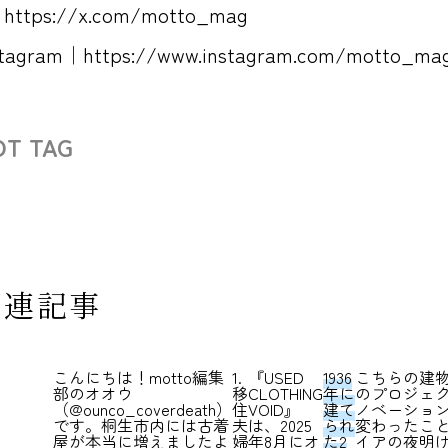
｜
https://x.com/motto_mag
stagram｜
https://www.instagram.com/motto_ma
OT TAG
関連記事
こんにちは！motto編集
1.
『USED
1936
こちらの建
部のオオウ
移
CLOTHING
年に
のプロジェ
桐
（
@ounco_coverdeath
）
住
VOID』
建て
ノベーショ
です。桐生市内には古着
夫
は、2025
られ
変わったこ
屋が本当に増えましたよ
婦
年8月にオ
た2
イアの夜明