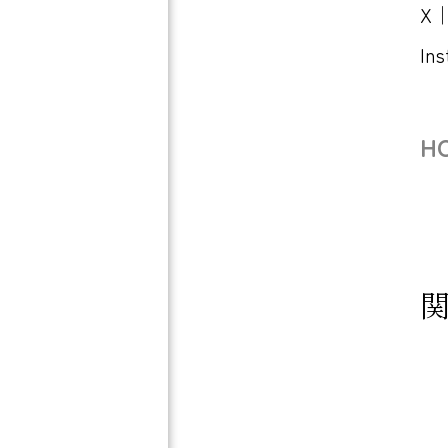
X
In
H
【
生