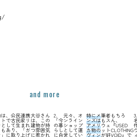
g/
and more
物は、公民連携
大谷さん
2.
元々、オ
特にメ
筆者
もちろ
3
クトで古民家リ
は、この
「今
ンライン
ンズは
もス
ん、
ンとして生まれ
建物が持
の暮
ショップ
アメリ
ウェ
『USED
ともあり、「
ガ
つ雰囲気
らし
として運
カ物の
ット
CLOTHING
け
」に取り上げ
に惹かれ
に自
営してい
ヴィン
が好
VOID』で