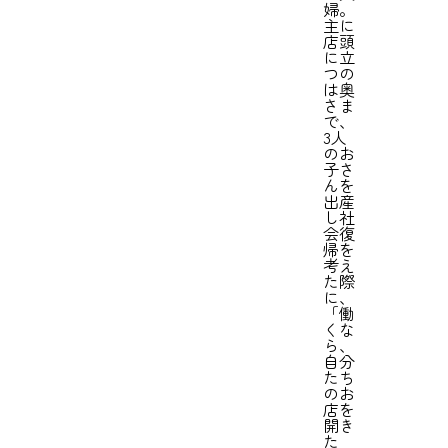
婦。
主に
店頭
に立
、
つの
は奥
さま
で、
3人
のお
子さ
んを
出産
し社
会復
帰を
考え
た際
に、
「働
くな
。
ら、
自分
たち
のお
店を
開き
た