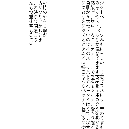
ん、古い
に自然
のジ
ものが持
に馴染
ャケ
つ時間の
むかど
ット
重なりや
うか」
やベ
味わいを
を大切
ス
空間から
にセレ
ト、
も感じ取
クトし
Tシ
ることが
ている
ャツ
できま
とのこ
なん
す。
とで、
かも
アイテ
気に
ムのテ
なっ
イスト
てし
は
まい
様々。
ま
日常で
す！
もきち
古着
んと着
屋で
られる
夏フ
ベーシ
ェス
ックな
用に
アイテ
ロッ
ムは、
クT
長く愛
や音
用でき
楽の
るよう
香り
に状態
がす
やサイ
るも