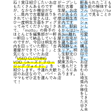
】
ね！実は紹介したいお店
が
ープンし
軒長
られたこと
もたくさんあるのです
桐
た古着
屋を
前の解体す
が、なかなか機会がな
生
屋
。お店
フル
（
https://tur
く…県内で古着屋巡りを
の
があるの
リノ
で見ること
されている皆さんは、ぜ
歴
は桐生市
ベー
ひ一度桐生方面をディグ
史
内です
ショ
ってみてくださいね！さ
あ
が、駅前
ンし
て、「motto」の冊子の
る
からは2〜
た、
ほとんどを編集部が一軒
長
3km離れ
可愛
一軒回って納品している
屋
た住宅が
らし
のですが、今回は桐生市
を
建ち並ぶ
い店
内を回っていた際に「古
再
閑静なエ
構え
着屋ができている！」と
生
リア。
桐
が目
気になっていたお店
し
生駅北口
印で
『
USED CLOTHING
て
を背に、
す。
VOID（ユーズド クロー
開
東方向へ
お店
！
ジング ヴォイド）
』を
い
進んだと
を営
紹介します。子連れ大歓
た
ころにあ
むの
迎のお店なので、パパ・
お
ります。
は、
ママもぜひ足を運んでみ
店
埼玉
て！
県内
から
移住
をし
てき
た大
谷さ
ん夫