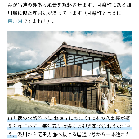
みが当時の趣ある風景を想起させます。甘楽町にある雄
川堰に似た雰囲気が漂っています（甘楽町と言えば
楽山園
ですよね！）。
白井宿の水路沿いには800mにわたり100本の八重桜が植
えられていて、毎年春には多くの観光客で賑わうのだそ
う。
渋川から沼田方面へ抜ける国道17号から一本逸れた