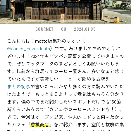
GOURMET
OU
2024.01.05
こんにちは！motto編集部のオオウ（
@ounco_coverdeath
）です。あけましておめでとうご
ざいます！2024年もバシバシ記事を公開していきますの
で、ぜひブックマークのほどよろしくお願いいたしま
す。以前から群馬ってコーヒー屋さん、多いなぁと感じ
ていたんですが美味しいコーヒーが飲めるお店を
まとめ記事
で書いたら、かなり多くの方に読んでいただ
けたようで。もっとあるよ！って意見はもちろん分かり
ます。僕の中でまだ紹介したいスポットだけでも150箇
所くらいあるので（カフェやコーヒースタンドも！）。
さて、今回はオープン以来、個人的にずっと伺いたかっ
たカフェ『
曾根商店
』をご紹介します。空間も抜群に素