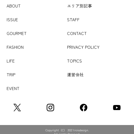
ABOUT
エリア別記事
ISSUE
STAFF
GOURMET
CONTACT
FASHION
PRIVACY POLICY
LIFE
TOPICS
TRIP
運営会社
EVENT
Copyright（C） 2022 troisdesign.
All rights Reserved.