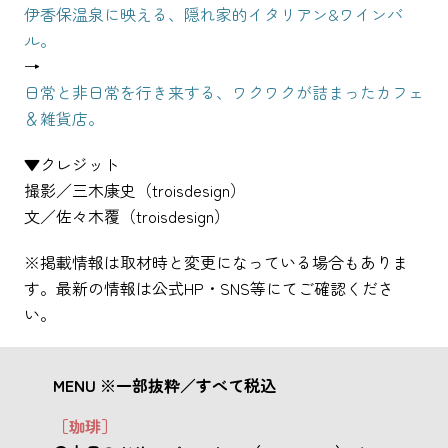
伊香保温泉に映える、隠れ家的イタリアン&ワインバ
ル。
→
日常と非日常を行き来する、ワクワクが詰まったカフェ
＆雑貨店。
▼クレジット
撮影／三木康史（troisdesign）
文／佐々木覆（troisdesign）
※掲載情報は取材時と変更になっている場合もありま
す。最新の情報は公式HP・SNS等にてご確認くださ
い。
MENU ※一部抜粋／すべて税込
［珈琲］