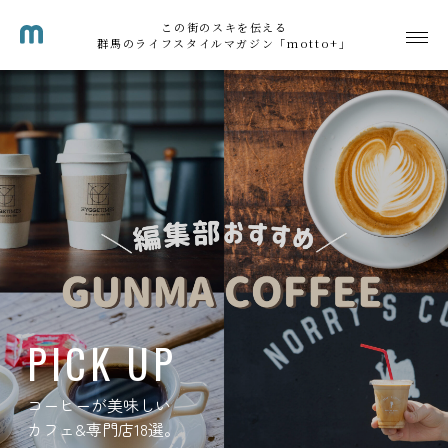
この街のスキを伝える
群馬のライフスタイルマガジン「motto+」
PICK UP
カフェ&専門店の
美味しいスイーツ30選。