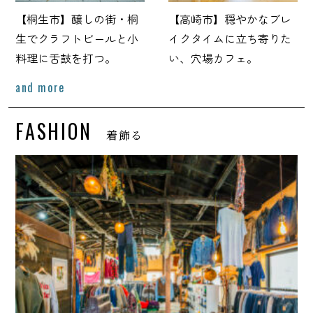
【桐生市】醸しの街・桐
【高崎市】穏やかなブレ
生でクラフトビールと小
イクタイムに立ち寄りた
料理に舌鼓を打つ。
い、穴場カフェ。
and more
FASHION
着飾る