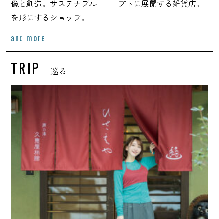
像と創造。サステナブル
プトに展開する雑貨店。
を形にするショップ。
and more
TRIP
巡る