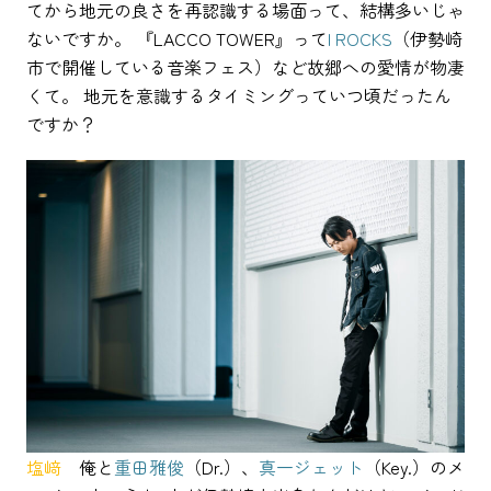
てから地元の良さを再認識する場面って、結構多いじゃ
ないですか。 『LACCO TOWER』って
I ROCKS
（伊勢崎
市で開催している音楽フェス）など故郷への愛情が物凄
くて。 地元を意識するタイミングっていつ頃だったん
ですか？
塩﨑
俺と
重田雅俊
（Dr.）、
真一ジェット
（Key.）のメ