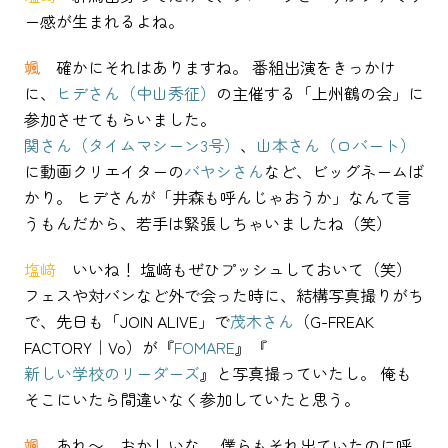
ー感が生まれるよね。
颯
確かにそれはありますね。 番組出演をきっかけ
に、
ヒデさん（中山秀征）
の主催する「上州鶴の会」に
参加させてもらいました。
関さん（タイムマシーン3号）
、
山本さん（ロバート）
に動画クリエイターの
バヤシさん
など、ビッグネームば
かり。 ヒデさんが「井森も呼んじゃおうか」なんて言
うもんだから、若手は緊張しちゃいましたね（笑）
塩﨑
いいね！ 塩﨑もぜひプッシュしておいて（笑）
フェスや対バンなど外で会った時に、結構写真撮りがち
で、先日も「JOIN ALIVE」で
茂木さん
（G-FREAK
FACTORY｜Vo）が『
FOMARE
』『
新しい学校のリーダーズ
』と写真撮っていたし。 俺も
そこにいたら間違いなく参加していたと思う。
颯
あれ〜、おかしいな。 僕らもそれ出ていたのに呼