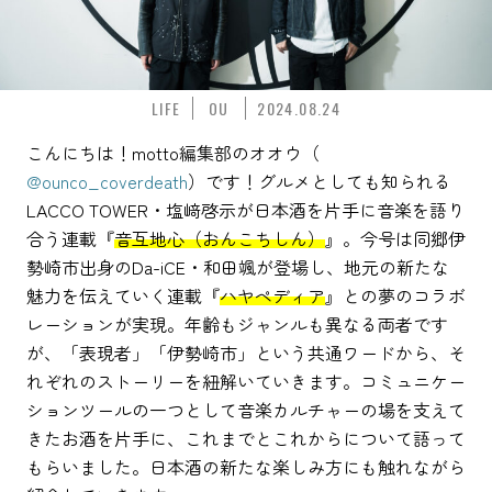
LIFE
OU
2024.08.24
こんにちは！motto編集部のオオウ（
@ounco_coverdeath
）です！グルメとしても知られる
LACCO TOWER・塩﨑啓示が日本酒を片手に音楽を語り
合う連載『
音互地心（おんこちしん）
』。今号は同郷伊
勢崎市出身のDa-iCE・和田颯が登場し、地元の新たな
魅力を伝えていく連載『
ハヤペディア
』との夢のコラボ
レーションが実現。年齢もジャンルも異なる両者です
が、「表現者」「伊勢崎市」という共通ワードから、そ
れぞれのストーリーを紐解いていきます。コミュニケー
ションツールの一つとして音楽カルチャーの場を支えて
きたお酒を片手に、これまでとこれからについて語って
もらいました。日本酒の新たな楽しみ方にも触れながら