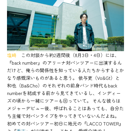
塩﨑
この対談から約2週間後（8月3日・4日）には、
『back number』のアリーナ対バンツアーに出演するん
だけど、俺らの関係性を知っている人たちからするとか
なり感慨深いものがあると思う。 依与吏（Vo&Gt）と
和也（Ba&Cho）のそれぞれの前身バンド時代もback
numberを結成する前から見てきているし、インディー
ズの頃から一緒にツアーも回っていて。 そんな彼らは
メジャーデビュー後、呼ばれることはあっても、自分た
ち主催で対バンライブをやってきていないんだよね。
初めての対バンツアー初日に地元の『LACCO TOWER』
と『
秀吉
』が出演する。 それも、愛媛公演で！