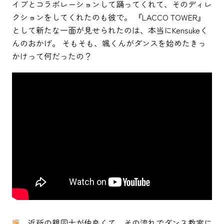
イブとコラボレーションして踊ってくれて、そのディレ
クションをしてくれたのも彼で。 『LACCO TOWER』
として新たな一面が見せられたのは、本当にKensukeく
んのおかげ。 そもそも、颯くんがダンスを始めたきっ
かけって何だったの？
颯
近所の親同士が仲良くて、その流れでダンス教室に