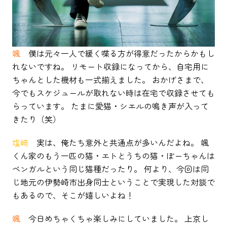
颯
僕は元々一人で緩く喋る方が得意だったからかもし
れないですね。 リモート収録になってから、自宅用に
ちゃんとした機材も一式揃えました。 おかげさまで、
今でもスケジュールが取れない時は在宅で収録させても
らっています。 たまに愛猫・シエルの鳴き声が入って
きたり（笑）
塩﨑
実は、俺たち意外と共通点が多いんだよね。 颯
くん家のもう一匹の猫・エトとうちの猫・ぼーちゃんは
ベンガルという同じ猫種だったり。 何より、今回は同
じ地元の伊勢崎市出身同士ということで実現した対談で
もあるので、そこが嬉しいよね！
颯
今日めちゃくちゃ楽しみにしていました。 上京し