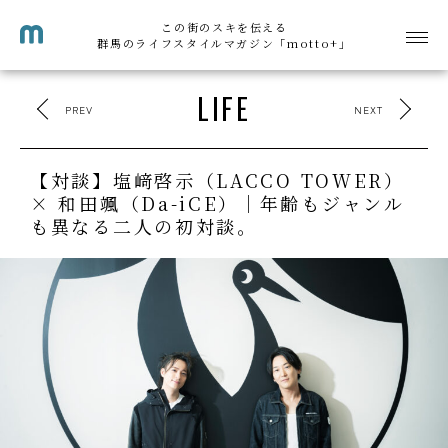
この街のスキを伝える
群馬のライフスタイルマガジン「motto+」
LIFE
PREV
NEXT
【対談】塩﨑啓示（LACCO TOWER）
× 和田颯（Da-iCE）｜年齢もジャンル
も異なる二人の初対談。