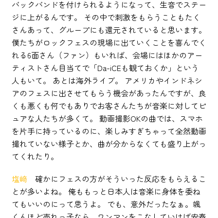
バックバンドを付けられるようになって、生音でステー
ジに上がるんです。 その中で刺激をもらうこともたく
さんあって、グループにも還元されていると思います。
僕たちがロックフェスの現場に出ていくことを喜んでく
れる6面さん（ファン）もいれば、会場にはほかのアー
ティストさん目当てで「Da-iCEも観ておくか」という
人もいて。 あとは海外ライブ。 アメリカやインドネシ
アのフェスに出させてもらう機会があったんですが、良
くも悪くも何でもありでお客さんたちが音楽に対してピ
ュアな人たちが多くて。 動画撮影OKの曲では、スマホ
を片手に持っているのに、楽しみすぎちゃって全然動画
撮れていない様子とか、曲が分からなくても盛り上がっ
てくれたり。
塩﨑
確かにフェスの方がそういった反応をもらえるこ
とが多いよね。 俺ももっと日本人は音楽に身体を委ね
てもいいのにって思うよ。 でも、意外だったなぁ。颯
くんほど売れっ子なら、ワンマンをこなしていけば安泰