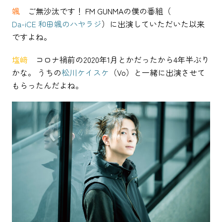
颯
ご無沙汰です！ FM GUNMAの僕の番組（
Da-iCE 和田颯のハヤラジ
）に出演していただいた以来
ですよね。
塩﨑
コロナ禍前の2020年1月とかだったから4年半ぶり
かな。 うちの
松川ケイスケ
（Vo）と一緒に出演させて
もらったんだよね。