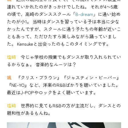
連れていかれたのがきっかけでしたね。 それが4〜5歳
の頃で、高崎のダンススクール「
B-dream
」に通い始め
たのが小1。 当時はダンスを習っている子は本当に少な
かったんですが、スクールに通う子たちの年齢が近いこ
ともあって、ただひたすら楽しみながら踊っていまし
た。 Kensukeと出会ったのもこのタイミングです。
塩﨑
今じゃ学校の授業でもダンスが取り入れられてい
るからなぁ。 音楽的なルーツは？
颯
『クリス・ブラウン』『ジャスティン・ビーバー』
『NE-YO』など、洋楽のR&Bばかりを聴いていました。
最近はJ-POPやロックをよく聴いています。
塩﨑
世界的に見てもR&Bの方が主流だし、ダンスとの
親和性があるもんね。