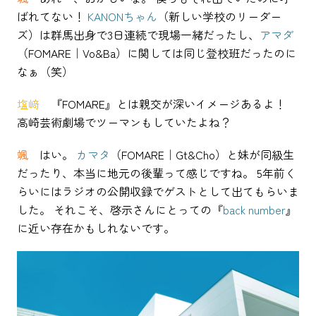
ばれてない！
KANONちゃん
（新しい学校のリーダー
ズ）は群馬出身で3日連続で現場一緒だったし、
アマダ
（FOMARE｜Vo&Ba）に関しては同じ登校班だったのに
なぁ（笑）
塩﨑
『FOMARE』とは親交が深いイメージあるよ！
高崎芸術劇場でツーマンもしていたよね？
颯
はい。
カマタ
（FOMARE｜Gt&Cho）と妹が同級生
だったり、本当に地元の後輩って感じですね。 5年前く
らいにはラジオの公開収録でゲストとして出てもらいま
した。 それこそ、啓示さんにとっての『
back number
』
に近い存在かもしれないです。