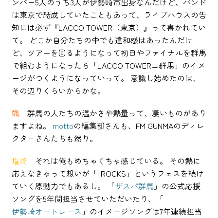
ンバー5人のうち3人が伊勢崎市出身なんだけど、バンド
は東京で結成していたこともあって、ライブハウスの告
知には必ず『LACCO TOWER（東京）』って書かれてい
て。 どこか自分たちの中でも違和感はあったんだけ
ど、ツアーを回るようになって初日やファイナルを群馬
で組むようになったら「LACCO TOWER=群馬」のイメ
ージがつくようになっていって。 意識し始めたのは、
その辺りくらいからかな。
颯
群馬の人たちの温かさや熱量って、凄いものがあり
ますよね。
motto
の編集部さんも、FM GUNMAのディレ
クターさんたちも然り。
塩﨑
それは俺もめちゃくちゃ感じている。 その熱に
応えなきゃって想いが「I ROCKS」というフェスを続け
ていく原動力でもあるし。 「
ザスパ群馬
」の公式応援
ソングを5年間担当させていただいたり、「
伊勢崎オートレース
」のイメージソングは7年連続担当