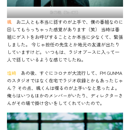
和田颯（Da-iCE）
颯
お二人とも本当に話すのが上手で、僕の番組なのに
回してもらっちゃった感覚があります（笑） 当時は番
組にゲストをお呼びすることとか本当に少なくて、緊張
しました。 今じゃ担任の先生とか地元の友達が出たり
していますけど。 いつもは、ラジオブースに入って一
人で話しているような感じでしたね。
塩﨑
あの後、すぐにコロナが大流行して、FM GUNMA
のスタジオではなく在宅でラジオ収録とかもあったじゃ
ん？ その点、颯くんは喋るのが上手いなと思ったよ。
俺らはいつもほかのメンバーがいたり、ディレクターさ
んがその場で掛け合いをしてくれていたので。