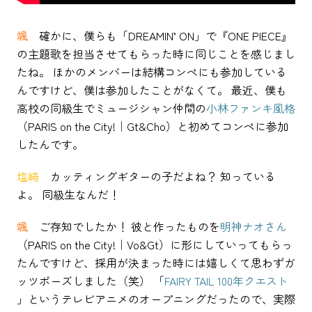
颯
確かに、僕らも「DREAMIN’ ON」で『ONE PIECE』
の主題歌を担当させてもらった時に同じことを感じまし
たね。 ほかのメンバーは結構コンペにも参加している
んですけど、僕は参加したことがなくて。 最近、僕も
高校の同級生でミュージシャン仲間の
小林ファンキ風格
（PARIS on the City!｜Gt&Cho）と初めてコンペに参加
したんです。
塩﨑
カッティングギターの子だよね？ 知っている
よ。 同級生なんだ！
颯
ご存知でしたか！ 彼と作ったものを
明神ナオさん
（PARIS on the City!｜Vo&Gt）に形にしていってもらっ
たんですけど、採用が決まった時には嬉しくて思わずガ
ッツポーズしました（笑） 「
FAIRY TAIL 100年クエスト
」というテレビアニメのオープニングだったので、実際