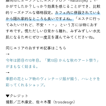
藤岡市にオープンしたエステサロン『NatulStye』。い
かがでしたか？しっかり効果を感じることができ、比較
的リーズナブルな価格設定。
カフェ内に併設されている
から隠れ家的なところも良いですよね。
「エステに行っ
てみたいけれど、不安・・・」 という方には特におす
すめです。慌ただしい日常から離れ、みずみずしい水光
肌になるためにぜひ一度足を運んでみてくださいね。
同じエリアのおすすめ記事はこちら
→
今年は節目の10年目。「第10回 かんな秋のアート祭り」
がまもなく始まる。
→
季節の花とレア物のヴィンテージ服が揃う、ハレとケを
彩ってくれるショップ。
▼クレジット
撮影／三木康史、佐々木覆（troisdesign）