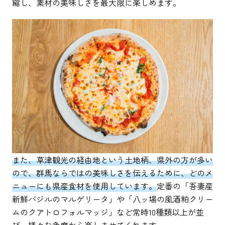
縮し、素材の美味しさを最大限に楽しめます。
また、草津観光の経由地という土地柄、県外の方が多い
ので、群馬ならではの美味しさを伝えるために、どのメ
ニューにも県産食材を使用しています。
定番の「吾妻産
新鮮バジルのマルゲリータ」や「八ッ場の風酒粕クリー
ムのクアトロフォルマッジ」など常時10種類以上が並
び、様々な角度から楽しませてくれます。