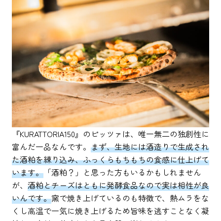
『KURATTORIA150』のピッツァは、唯一無二の独創性に
富んだ一品なんです。
まず、生地には酒造りで生成され
た酒粕を練り込み、ふっくらもちもちの食感に仕上げて
います。
「酒粕？」と思った方もいるかもしれません
が、
酒粕とチーズはともに発酵食品なので実は相性が良
いんです。
窯で焼き上げているのも特徴で、熱ムラをな
くし高温で一気に焼き上げるため旨味を逃すことなく凝