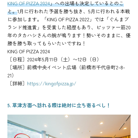
KING OF PIZZA 2024
」への出場も決定しているとのこ
と。
1月に行われた予選を勝ち抜き、5月に行われる本戦
に参加します。「KING OF PIZZA 2022」では「ぐんまブ
ランド推進賞」を受賞した経歴もあり、ピッツァ一筋20
年のタカハシさんの腕が鳴ります！勢いそのままに、優
勝を勝ち取ってもらいたいですね！
KING OF PIZZA 2024
［日程］2024年5月11日（土）〜12日（日）
［場所］前橋中央イベント広場（前橋市千代田町2-8-
21）
［詳細］
https://kingofpizza.jp/
5. 草津方面へ訪れる際は絶対に立ち寄るべし！