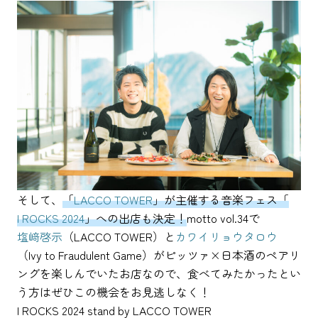
そして、
「
LACCO TOWER
」が主催する音楽フェス「
I ROCKS 2024
」への出店も決定！
motto vol.34で
塩﨑啓示
（LACCO TOWER）と
カワイリョウタロウ
（Ivy to Fraudulent Game）がピッツァ×日本酒のペアリ
ングを楽しんでいたお店なので、食べてみたかったとい
う方はぜひこの機会をお見逃しなく！
I ROCKS 2024 stand by LACCO TOWER