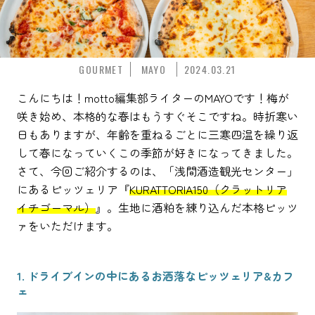
GOURMET
MAYO
2024.03.21
こんにちは！motto編集部ライターのMAYOです！梅が
咲き始め、本格的な春はもうすぐそこですね。時折寒い
日もありますが、年齢を重ねるごとに三寒四温を繰り返
して春になっていくこの季節が好きになってきました。
さて、今回ご紹介するのは、「浅間酒造観光センター」
にあるピッツェリア『
KURATTORIA150（クラットリア
イチゴーマル）
』。生地に酒粕を練り込んだ本格ピッツ
ァをいただけます。
1. ドライブインの中にあるお洒落なピッツェリア&カフ
ェ