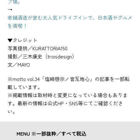
プ場。
→
老舗酒造が営む大人気ドライブインで、日本酒やグルメ
を満喫！
▼クレジット
写真提供／KURATTORIA150
撮影／三木康史（troisdesign）
文／MAYO
※motto vol.34「塩﨑啓示ノ音互地心」の記事を一部転
載しています。
※掲載情報は取材時と変更になっている場合もありま
す。最新の情報は公式HP・SNS等にてご確認くださ
い。
MENU ※一部抜粋／すべて税込