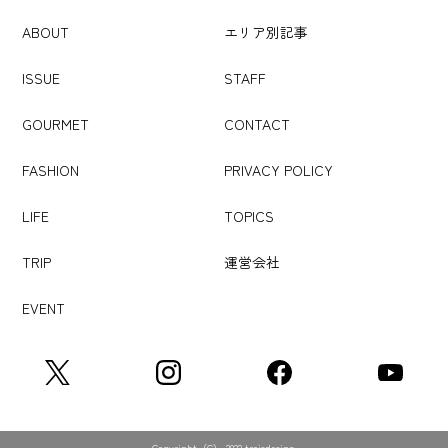
ABOUT
エリア別記事
ISSUE
STAFF
GOURMET
CONTACT
FASHION
PRIVACY POLICY
LIFE
TOPICS
TRIP
運営会社
EVENT
Copyright（C） 2022 troisdesign.