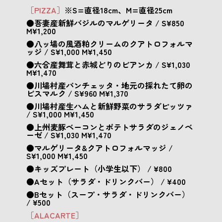
［PIZZA］
※S=直径18cm、M=直径25cm
●吾妻産新鮮バジルのマルゲリータ / S¥850
M¥1,200
●八ッ場の風酒粕クリームのクアトロフォルマ
ッジ / S¥1,000 M¥1,450
●六合産舞茸と赤城どりのビアンカ / S¥1,030
M¥1,470
●川場村産パンチェッタ・地元の採れたて卵の
ビスマルク / S¥960 M¥1,370
●川場村産生ハムと新鮮野菜のサラダピッツァ
/ S¥1,000 M¥1,450
●上州麦豚ベーコンとポテトサラダのジェノベ
ーゼ / S¥1,030 M¥1,470
●マルゲリータ&クアトロフォルマッジ /
S¥1,000 M¥1,450
●キッズプレート（小学生以下） / ¥800
●Aセット（サラダ・ドリンクバー） / ¥400
●Bセット（スープ・サラダ・ドリンクバー）
/ ¥500
［ALACARTE］