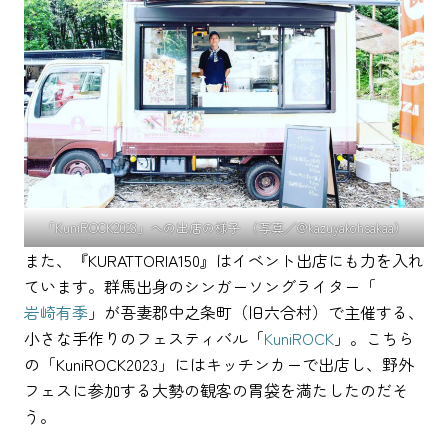
「KuniROCK2023」への出店の様子 （写真／@kazuyakohsakaa）
また、『KURATTORIA150』はイベント出店にも力を入れ
ています。群馬出身のシンガーソングライター「
岩崎有季
」が吾妻郡中之条町（旧六合村）で主催する、
小さな手作りのフェスティバル「
KuniROCK
」。こちら
の「KuniROCK2023」にはキッチンカーで出店し、野外
フェスに参加する大勢の観客の胃袋を満たしたのだそ
う。