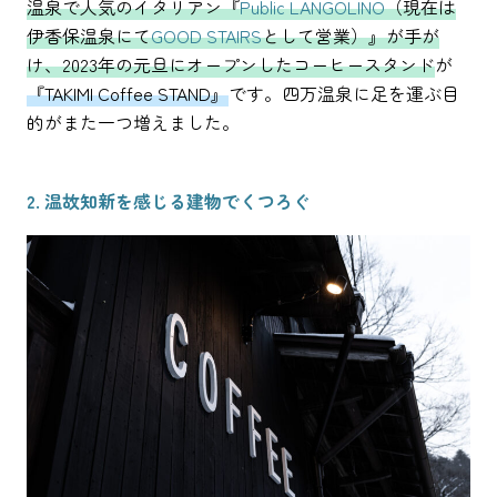
温泉で人気のイタリアン『
Public LANGOLINO
（現在は
伊香保温泉にて
GOOD STAIRS
として営業）』が手が
け、2023年の元旦にオープンしたコーヒースタンド
が
『TAKIMI Coffee STAND』
です。四万温泉に足を運ぶ目
的がまた一つ増えました。
2. 温故知新を感じる建物でくつろぐ