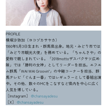
PROFILE
横塚沙弥加（ヨコヅカサヤカ）
1990年5月3日生まれ・群馬県出身。地元・みどり市では
「みどり市観光大使」を務めている。「ちゃんさや」の
愛称で親しまれている。「2018mottoザスパクサツ広め
隊」では「勝利の女神」としてリーダーを担当。エフエ
ム群馬「WAI WAI Groovin’」の中継コーナーを担当、群
馬テレビ「ぐんま一番」ではレギュラーとして番組出演
中。その他、数々のMCをこなすなど県内を中心に広く
人気を博している。
［Instagram］
@chansayadesu
［X］
@chansayadesu