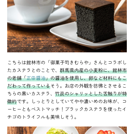
こちらは館林市の「御菓子司きむらや」さんとコラボし
たカステラとのことで、
群馬県内産の小麦粉に、館林市
の老舗「
正田醤油
」の醤油を使用し、卵など材料にもこ
だわって作っている
そう。お店の外観を彷彿とさせるこ
ちらの黒いカステラ、
竹炭のシャリッとした舌触りが特
徴的
です。しっとりとしていてやや濃いめのお味が、コ
ーヒーともベストマッチ！ブラックカステラを使ったイ
チゴのトライフルも美味しそう。