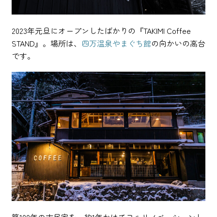
2023年元旦にオープンしたばかりの『TAKIMI Coffee
STAND』。場所は、
四万温泉やまぐち館
の向かいの高台
です。
築100年の古民家を、約1年かけてフルリノベーション
し