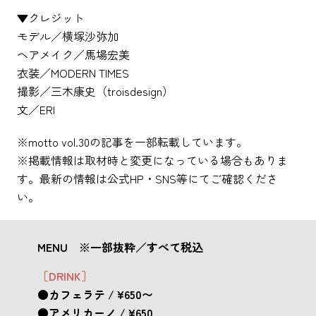
▼クレジット
モデル／横塚沙弥加
ヘアメイク／馬場宏美
衣装／MODERN TIMES
撮影／三木康史（troisdesign）
文／ERI
※motto vol.30の記事を一部転載しています。
※掲載情報は取材時と変更になっている場合もありま
す。最新の情報は公式HP・SNS等にてご確認くださ
い。
MENU ※一部抜粋／すべて税込
［DRINK］
●カフェラテ / ¥650〜
●アメリカーノ / ¥650