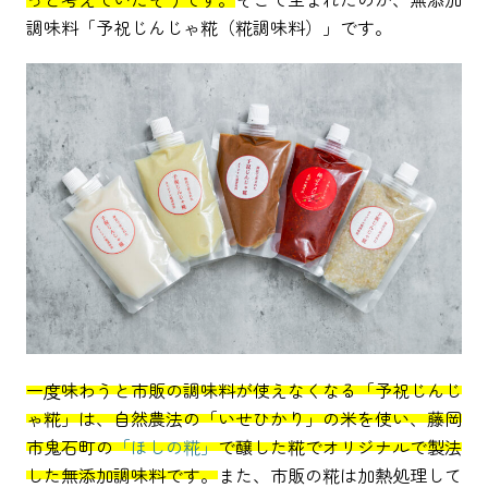
調味料「予祝じんじゃ糀（糀調味料）」です。
一度味わうと市販の調味料が使えなくなる「予祝じんじ
ゃ糀」は、自然農法の「いせひかり」の米を使い、藤岡
市鬼石町の
「ほしの糀」
で醸した糀でオリジナルで製法
した無添加調味料です。
また、市販の糀は加熱処理して