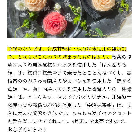
予祝のかき氷は、合成甘味料・保存料未使用の無添加
で、どれもがこだわりの詰まったものばかり。
桜葉の塩
漬け入りの無添加桜シロップを使用した「はんなり桜
姫」は、桜餡に桜最中まで乗せたとことん桜づくし。高
崎市ののぶさわ農園産のやよいひめを使用した「恋する
苺姫」や、瀬戸内産レモンを使用した蜂蜜入りの「檸檬
姫」は、どちらもソースまで完全オリジナル。北海道十
勝産小豆の高級つぶ餡を使用した「宇治抹茶姫」は、ま
さに大人な贅沢かき氷です。もちもち団子のアクセント
も舌を楽しませてくれます。9月末まで販売ですので、
お急ぎください！