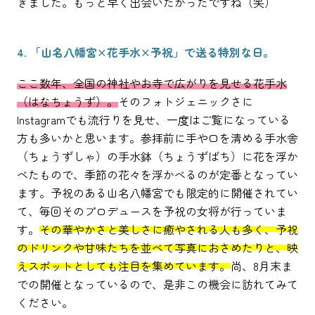
きました。もっと早く出会いたかったですね（笑）
4. 「山名八幡宮×花手水×予祝」で送る特別な日。
ここ数年、全国の神社やお寺で広がりを見せる花手水
（はなちょうず）。
そのフォトジェニックさに
Instagramでも流行りを見せ、一度はご覧になっている
方も多いかと思います。参拝前に手や口を清める手水舎
（ちょうずしゃ）の手水鉢（ちょうずばち）に花を浮か
べたもので、季節の花々を浮かべるのが定番となってい
ます。予祝のある山名八幡宮でも限定的に開催されてい
て、毎回そのプロデュースを予祝の女将が行っていま
す。
その華やかさと美しさに癒やされる人も多く、予祝
のドリンクや甘味たちを並べて写真におさめたりと、映
えスポットとしても注目を集めています。
尚、8月末ま
での開催となっているので、是非この機会に訪れてみて
ください。