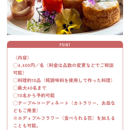
POINT
〈内容〉
◯4,400円／名（料金は品数の変更などでご相談
可能）
◯料理約10品（糀調味料を使用して作った料理）
◯最大40名まで
◯10名から予約可能
◯テーブルコーディネート（カトラリー、お皿な
どもご用意）
※エディブルフラワー（食べられる花）を加える
ことも可能。