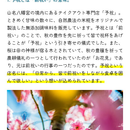
山名八幡宮の境内にあるテイクアウト専門店「予祝」。
ときめく甘味の数々に、自然農法の米糀をオリジナルで
製法した無添加調味料を販売しています。予祝とは「前
祝い」のことで、秋の豊作を先に祈って皆で祝杯をあげ
ることが「予祝」という引き寄せの儀式でした。また、
桜は田の神様が宿る木とされていて、秋の豊穣を祈って
農耕儀礼の一つとして行われていたのが「お花見」であ
り、元は前祝いの行事の一つだったのです。
予祝という
店名には、「日常から、皆で前祝いをしながら食卓を囲
んで欲しい」という想いが込められています。