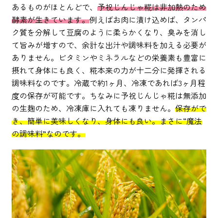
あるものがほとんどで、
予祝じんじゃ糀は非加熱のため
酵素が生きています。
例えばお肉に漬け込めば、タンパ
ク質を分解して豆腐のように柔らかくなり、臭みを消し
て旨みが増すので、余計な出汁や調味料を加える必要が
ありません。ビタミンやミネラルなどの栄養素も豊富に
摂れて身体にも良く、糀本来の力が十二分に発揮される
調味料なのです。冷蔵で約1ヶ月、冷凍であれば3ヶ月程
度の保存が可能です。ちなみに予祝じんじゃ糀は無添加
の生麹のため、冷凍庫に入れても凍りません。
保存がで
き、簡単に美味しくなり、身体にも良い。まさに“魔法
の調味料”なのです。