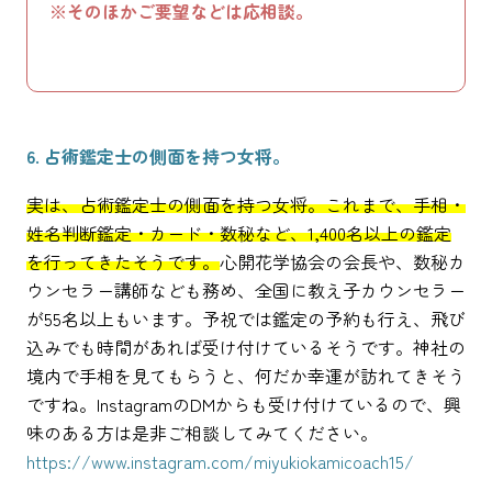
※そのほかご要望などは応相談。
6. 占術鑑定士の側面を持つ女将。
実は、占術鑑定士の側面を持つ女将。これまで、手相・
姓名判断鑑定・カード・数秘など、1,400名以上の鑑定
を行ってきたそうです。
心開花学協会の会長や、数秘カ
ウンセラー講師なども務め、全国に教え子カウンセラー
が55名以上もいます。予祝では鑑定の予約も行え、飛び
込みでも時間があれば受け付けているそうです。神社の
境内で手相を見てもらうと、何だか幸運が訪れてきそう
ですね。InstagramのDMからも受け付けているので、興
味のある方は是非ご相談してみてください。
https://www.instagram.com/miyukiokamicoach15/