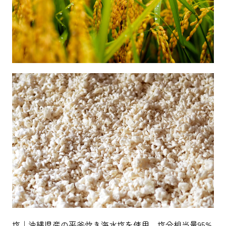
塩｜沖縄県産の平釜炊き海水塩を使用。塩分相当量95%