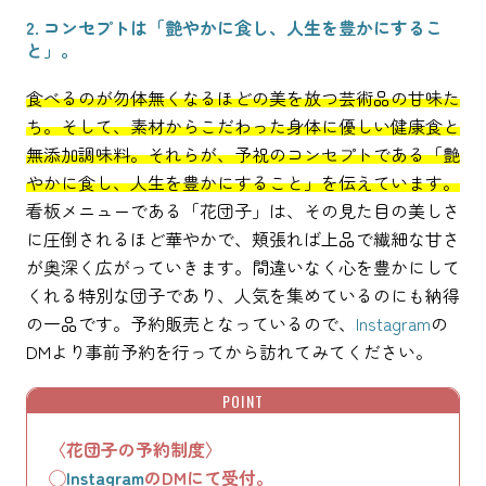
2. コンセプトは「艶やかに食し、人生を豊かにするこ
と」。
食べるのが勿体無くなるほどの美を放つ芸術品の甘味た
ち。そして、素材からこだわった身体に優しい健康食と
無添加調味料。それらが、予祝のコンセプトである「艶
やかに食し、人生を豊かにすること」を伝えています。
看板メニューである「花団子」は、その見た目の美しさ
に圧倒されるほど華やかで、頬張れば上品で繊細な甘さ
が奥深く広がっていきます。間違いなく心を豊かにして
くれる特別な団子であり、人気を集めているのにも納得
の一品です。予約販売となっているので、
Instagram
の
DMより事前予約を行ってから訪れてみてください。
POINT
〈花団子の予約制度〉
◯
Instagram
のDMにて受付。