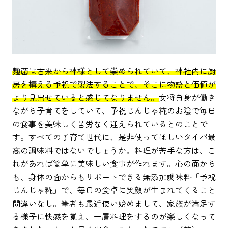
麹菌は古来から神様として崇められていて、神社内に厨
房を構える予祝で製法することで、そこに物語と価値が
より見出せていると感じてなりません。
女将自身が働き
ながら子育てをしていて、予祝じんじゃ糀のお陰で毎日
の食事を美味しく苦労なく迎えられているとのことで
す。すべての子育て世代に、是非使ってほしいタイパ最
高の調味料ではないでしょうか。料理が苦手な方は、こ
れがあれば簡単に美味しい食事が作れます。心の面から
も、身体の面からもサポートできる無添加調味料「予祝
じんじゃ糀」で、毎日の食卓に笑顔が生まれてくること
間違いなし。筆者も最近使い始めまして、家族が満足す
る様子に快感を覚え、一層料理をするのが楽しくなって