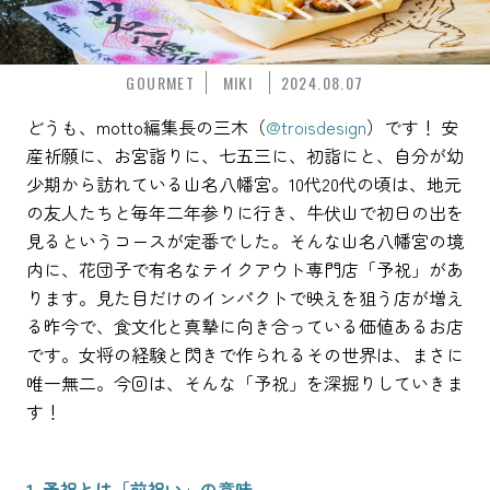
GOURMET
MIKI
2024.08.07
どうも、motto編集長の三木（
@troisdesign
）です！ 安
産祈願に、お宮詣りに、七五三に、初詣にと、自分が幼
少期から訪れている山名八幡宮。10代20代の頃は、地元
の友人たちと毎年二年参りに行き、牛伏山で初日の出を
見るというコースが定番でした。そんな山名八幡宮の境
内に、花団子で有名なテイクアウト専門店「予祝」があ
ります。見た目だけのインパクトで映えを狙う店が増え
る昨今で、食文化と真摯に向き合っている価値あるお店
です。女将の経験と閃きで作られるその世界は、まさに
唯一無二。今回は、そんな「予祝」を深掘りしていきま
す！
1. 予祝とは「前祝い」の意味。