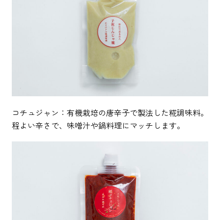
コチュジャン：有機栽培の唐辛子で製法した糀調味料。
程よい辛さで、味噌汁や鍋料理にマッチします。