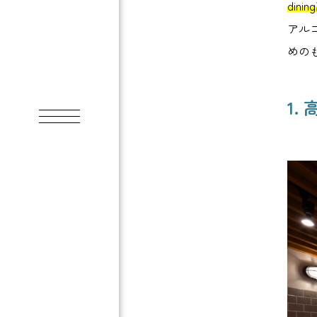
din
アル
めの
1