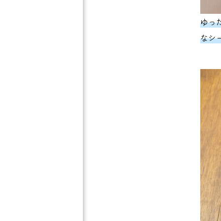
ゆっ
なシ