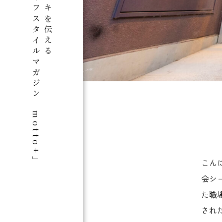
群馬のライフスタイルマガジン「motto+」
この街のスキを伝える
こん
会シ
た職
され