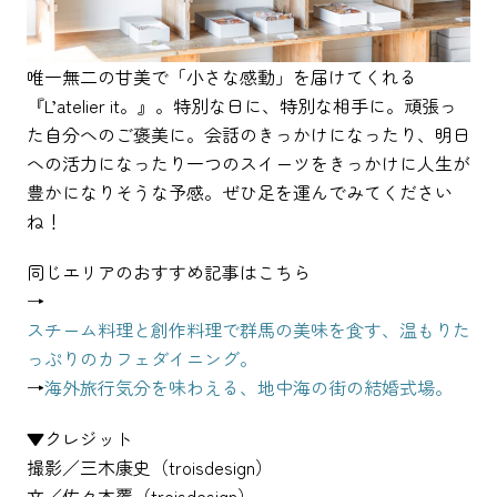
唯一無二の甘美で「小さな感動」を届けてくれる
『L’atelier it。』。特別な日に、特別な相手に。頑張っ
た自分へのご褒美に。会話のきっかけになったり、明日
への活力になったり一つのスイーツをきっかけに人生が
豊かになりそうな予感。ぜひ足を運んでみてください
ね！
同じエリアのおすすめ記事はこちら
→
スチーム料理と創作料理で群馬の美味を食す、温もりた
っぷりのカフェダイニング。
→
海外旅行気分を味わえる、地中海の街の結婚式場。
▼クレジット
撮影／三木康史（troisdesign）
文／佐々木覆（troisdesign）