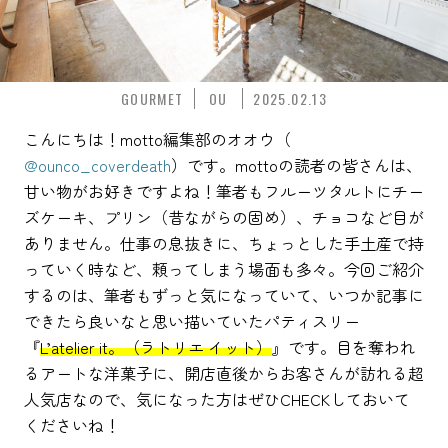
GOURMET
OU
2025.02.13
こんにちは！motto編集部のオオウ（
@ounco_coverdeath
）です。mottoの読者の皆さんは、
甘い物がお好きですよね！筆者もフルーツタルトにチー
ズケーキ、プリン（昔ながらの固め）、チョコなど目が
ありません。仕事の息抜きに、ちょっとした手土産で持
っていく時など、頼ってしまう場面も多々。今回ご紹介
するのは、筆者もずっと気になっていて、いつか記事に
できたら良いなと思い描いていたパティスリー
『
L’atelier it。（ラトリエ イット）
』です。目を奪われ
るアートな洋菓子に、開店直後からお客さんが訪れる超
人気店なので、気になった方はぜひCHECKしておいて
くださいね！