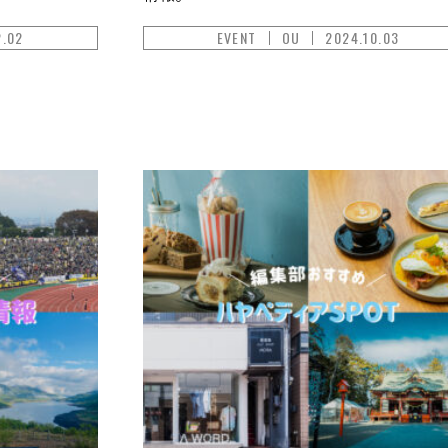
2.02
EVENT
OU
2024.10.03