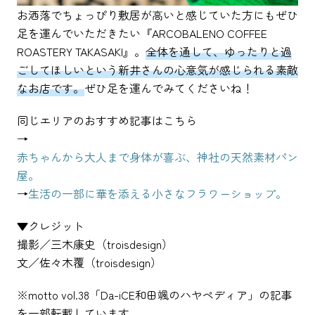
お洒落でちょっぴり敷居が高いと感じていた方にもぜひ
足を運んでいただきたい『ARCOBALENO COFFEE
ROASTERY TAKASAKI』。
全体を通して、ゆったりと過
ごしてほしいという新井さんの心意気が感じられる素敵
なお店です。
ぜひ足を運んでみてくださいね！
同じエリアのおすすめ記事はこちら
→
赤ちゃんから大人まで身体が喜ぶ、神社の天然素材パン
屋。
→
生活の一部に華を添える小さなフラワーショップ。
▼クレジット
撮影／三木康史（troisdesign）
文／佐々木覆（troisdesign）
※motto vol.38「Da-iCE和田颯のハヤペディア」の記事
を一部転載しています。