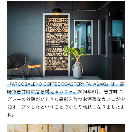
『ARCOBALENO COFFEE ROASTERY TAKASAKI』は、高
崎市吉井町に店を構えるカフェ。
2024年6月、吉井町に
グレーの外壁がひときわ異彩を放つお洒落なカフェが突
如オープンしたということでかなり話題になりましたよ
ね。