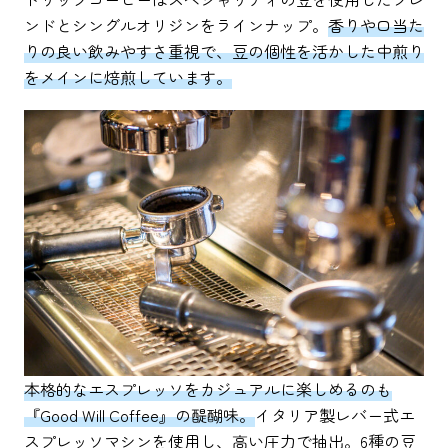
ンドとシングルオリジンをラインナップ。
香りや口当た
りの良い飲みやすさ重視で、豆の個性を活かした中煎り
をメインに焙煎しています。
本格的なエスプレッソをカジュアルに楽しめるのも
『Good Will Coffee』の醍醐味。
イタリア製レバー式エ
スプレッソマシンを使用し、高い圧力で抽出。6種の豆