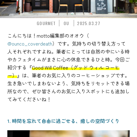
GOURMET
OU
2025.03.27
こんにちは！motto編集部のオオウ（
@ounco_coverdeath
）です。気持ちの切り替え方って
人それぞれですよね。筆者にとっては自然の中にいる時
やカフェタイムがまさに心の休息できるひと時。今回ご
紹介する『
Good Will Coffee（グッド ウィル コーヒ
ー）
』は、筆者のお気に入りのコーヒーショップです。
生き急いでしまわないよう、気持ちをリセットできる場
所なので、ぜひ皆さんのお気に入りスポットにも追加し
てみてくださいね！
1. 時間を忘れて自由に過ごせる、癒しの空間づくり