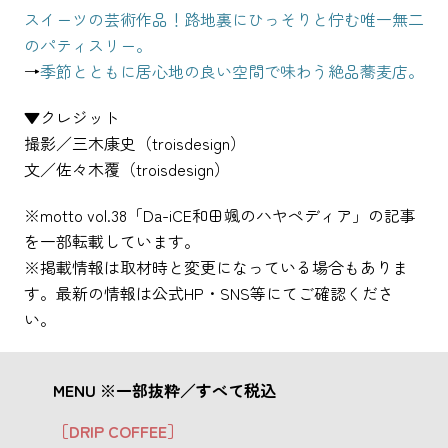
スイーツの芸術作品！路地裏にひっそりと佇む唯一無二
のパティスリー。
→
季節とともに居心地の良い空間で味わう絶品蕎麦店。
▼クレジット
撮影／三木康史（troisdesign）
文／佐々木覆（troisdesign）
※motto vol.38「Da-iCE和田颯のハヤペディア」の記事
を一部転載しています。
※掲載情報は取材時と変更になっている場合もありま
す。最新の情報は公式HP・SNS等にてご確認くださ
い。
MENU ※一部抜粋／すべて税込
［DRIP COFFEE］