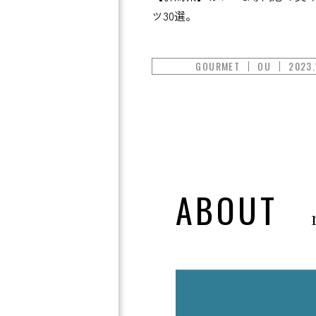
ツ30選。
GOURMET
OU
2023.
ABOUT