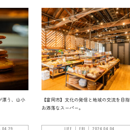
が漂う、山小
【富岡市】文化の発信と地域の交流を目指
お洒落なスーパー。
.04.29
LIFE
ERI
2024.04.04