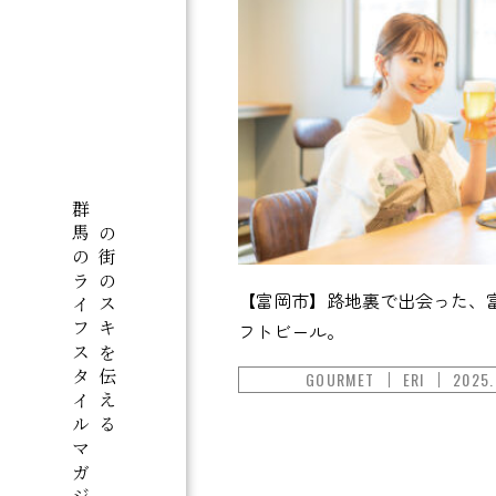
群馬のライフスタイルマガジン「motto+」
この街のスキを伝える
【富岡市】路地裏で出会った、
フトビール。
GOURMET
ERI
2025.