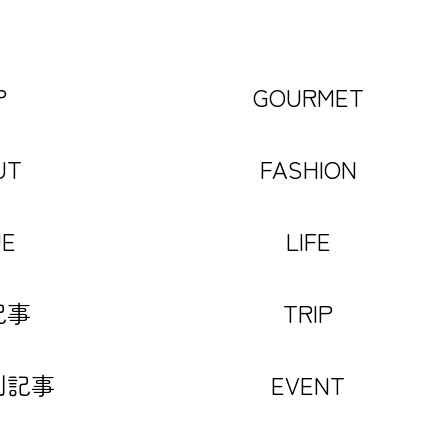
P
GOURMET
UT
FASHION
UE
LIFE
記事
TRIP
別記事
EVENT