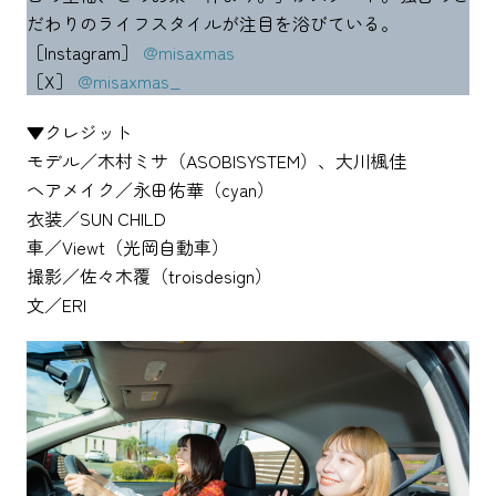
だわりのライフスタイルが注目を浴びている。
［Instagram］
@misaxmas
［X］
@misaxmas_
▼クレジット
モデル／木村ミサ（ASOBISYSTEM）、大川楓佳
ヘアメイク／永田佑華（cyan）
衣装／SUN CHILD
車／Viewt（光岡自動車）
撮影／佐々木覆（troisdesign）
文／ERI