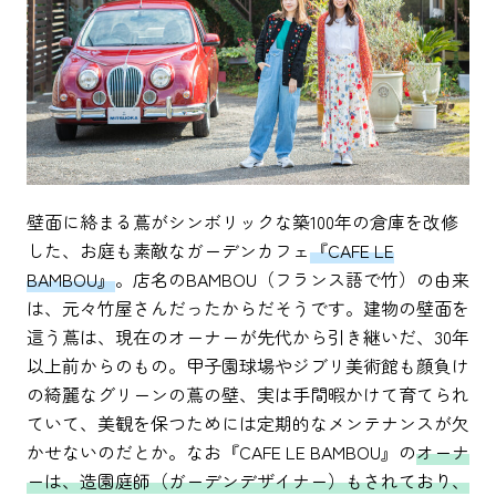
壁面に絡まる蔦がシンボリックな築100年の倉庫を改修
した、お庭も素敵なガーデンカフェ
『CAFE LE
BAMBOU』
。店名のBAMBOU（フランス語で竹）の由来
は、元々竹屋さんだったからだそうです。建物の壁面を
這う蔦は、現在のオーナーが先代から引き継いだ、30年
以上前からのもの。甲子園球場やジブリ美術館も顔負け
の綺麗なグリーンの蔦の壁、実は手間暇かけて育てられ
ていて、美観を保つためには定期的なメンテナンスが欠
かせないのだとか。なお『CAFE LE BAMBOU』の
オーナ
ーは、造園庭師（ガーデンデザイナー）もされており、