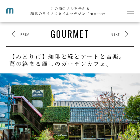
この街のスキを伝える
群馬のライフスタイルマガジン「motto+」
GOURMET
PREV
NEXT
【みどり市】珈琲と緑とアートと音楽。
蔦の絡まる癒しのガーデンカフェ。