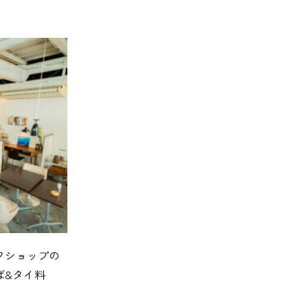
クショップの
ば&タイ料