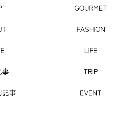
P
GOURMET
UT
FASHION
UE
LIFE
記事
TRIP
別記事
EVENT