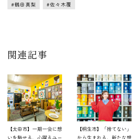
鶴田真梨
佐々木覆
関連記事
【太田市】一期一会に想
【桐生市】「捨てない」
いを馳せる、心躍るユー
から生まれる、新たな想