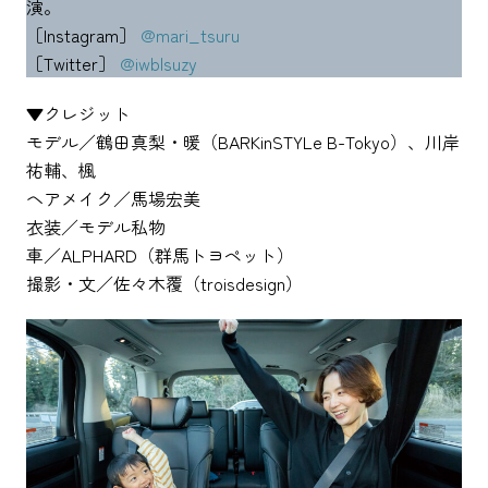
演。
［Instagram］
@mari_tsuru
［Twitter］
@iwblsuzy
▼クレジット
モデル／鶴田真梨・暖（BARKinSTYLe B-Tokyo）、川岸
祐輔、楓
ヘアメイク／馬場宏美
衣装／モデル私物
車／ALPHARD（群馬トヨペット）
撮影・文／佐々木覆（troisdesign）