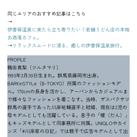
同じエリアのおすすめ記事はこちら
→
伊香保温泉に来たら立ち寄りたい！老舗うどん店の本格
お洒落カフェ。
→
リラックスムードに浸る、癒しの伊香保温泉旅行。
PROFILE
鶴田真梨（ツルタマリ）
1993年3月30日生まれ。群馬県藤岡市出身。
BARKinSTYLe（B-TOKYO）所属のファッションモデ
ル。170cmの長身を活かし、アーバンからカジュアルま
で様々なファッションを着こなす。当時、ザスパクサツ
群馬の選手であった川岸祐輔選手と結婚、現在は2児の
母モデルとしても活躍している。息子の「暖（だん）」
もキッズモデルとして同事務所に所属。UNIQLOやカイ
ンズ「#川岸家の日記」では親子で広告モデルとして出