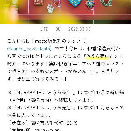
LIFE
OU
2022.03.30
こんにちは！motto編集部のオオウ（
@ounco_coverdeath
）です！今日は、伊香保温泉街か
ら車で10分ほど下ったところにある『
みうら売店
』をご
紹介していきます！実は伊香保エリアへの道中はマスト
で押さえたい素敵なスポットが多いんです。素通りせ
ず、ぜひ立ち寄ってみてー！
※『MIURABAITEN -みうら売店-』は2022年12月に新店舗
（吉岡町→高崎市内）へ移転しています。
※『MIURABAITEN -みうら売店-』は2023年12月をもって
休業に入っています。
［所在地］高崎市八千代町1-22-19
［営業時間］13:00～19:00