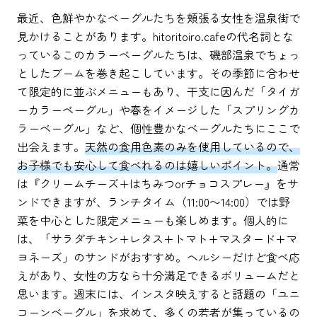
最近、色鮮やかなベーグルたちを頬張る女性を温泉街で
見かけることがあります。hitoritoiro.cafeの代名詞とな
っているこのカラーベーグルたちは、磯部温泉でちょっ
としたブームを巻き起こしています。その季節に合わせ
て限定的に並ぶメニューもあり、干支に因んだ「タイガ
ーカラーベーグル」や春をイメージした「スプリングカ
ラーベーグル」など、個性豊かなベーグルたちにここで
出会えます。
天然の食用色素のみを使用しているので、
お子様でも安心して食べれるのは嬉しいポイント。
通常
は『クリームチーズ+はちみつorチョコスプレー』をサ
ンドできますが、ランチタイム（11:00〜14:00）では野
菜を中心とした限定メニューも楽しめます。個人的に
は、「サラダチキン+レタス+トマト+マスタード+マ
ヨネーズ」のサンドがおすすめ。ヘルシーだけど食べ応
えがあり、女性の方なら十分満足できるボリュームだと
思います。週末には、インスタ映えすると話題の「ユニ
コーンベーグル」を求めて、多くの若者が集っているの