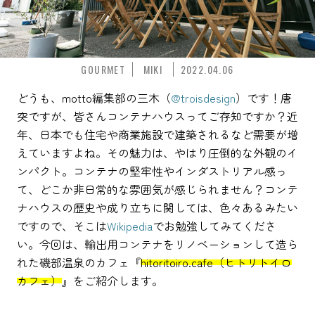
GOURMET
MIKI
2022.04.06
どうも、motto編集部の三木（
@troisdesign
）です！唐
突ですが、皆さんコンテナハウスってご存知ですか？近
年、日本でも住宅や商業施設で建築されるなど需要が増
えていますよね。その魅力は、やはり圧倒的な外観のイ
ンパクト。コンテナの堅牢性やインダストリアル感っ
て、どこか非日常的な雰囲気が感じられません？コンテ
ナハウスの歴史や成り立ちに関しては、色々あるみたい
ですので、そこは
Wikipedia
でお勉強してみてくださ
い。今回は、輸出用コンテナをリノベーションして造ら
れた磯部温泉のカフェ『
hitoritoiro.cafe（ヒトリトイロ
カフェ）
』をご紹介します。