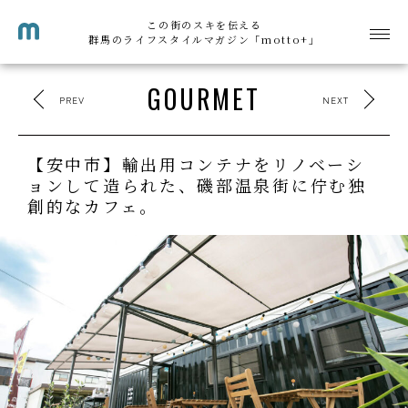
この街のスキを伝える
群馬のライフスタイルマガジン「motto+」
GOURMET
PREV
NEXT
【安中市】輸出用コンテナをリノベーシ
ョンして造られた、磯部温泉街に佇む独
創的なカフェ。