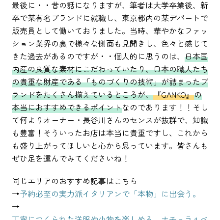
最後に・・昔の話になりますが、筆者は大学卒業後、新
卒で某有名ブランドに就職し、東京都内の某デパートで
販売員として働いておりました。当時、華やかなファッ
ション業界の裏で様々な側面も見聞きし、色々と感じて
きた過去があるのですが・・個人的に思うのは、
日本国
内産の良質な素材にこだわっていたり、日本の職人たち
の貴重な財産である「ものづくりの技術」が詰まったブ
ランドをたくさん揃えているところが、
『GANKO』
の
本当におすすめできるポイント
なのであります！！そし
て何よりオーナー・長谷川さんのセンスが抜群で、知識
も豊富！そういったお店は本当に貴重ですし、これから
も盛り上がってほしいと心から思っています。皆さんも
ぜひ足を運んでみてくださいね！
同じエリアのおすすめ記事はこちら
→
予約必至の実力派イタリアンで「本物」に出会う。
→
丁寧につくられた洋服や小物を楽しめる、ナチュラルベ