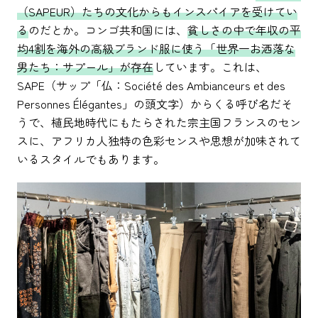
（SAPEUR）たちの文化からもインスパイアを受けてい
る
のだとか。コンゴ共和国には、
貧しさの中で年収の平
均4割を海外の高級ブランド服に使う「世界一お洒落な
男たち：サプール」が存在
しています。これは、
SAPE（サップ「仏：Société des Ambianceurs et des
Personnes Élégantes」の頭文字）からくる呼び名だそ
うで、植民地時代にもたらされた宗主国フランスのセン
スに、アフリカ人独特の色彩センスや思想が加味されて
いるスタイルでもあります。