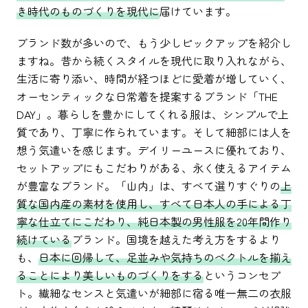
き時代のものづくりを現代に
届けています。
ブランド数が多いので、もう少しピックアップを紹介し
ますね。昔から続くスタイルを現代に取り入れながら、
生活に寄り添い、時間が経つほどに愛着が増していく、
オーセンティックな日常着を提案するブランド「THE
DAY」。暮らしを豊かにしてくれる服は、シンプルで上
質であり、丁寧に作られています。そして細部には人を
想う気遣いを感じます。デイリーユースに優れており、
セットアップにもこだわりがある、永く使えるアイテム
が豊富なブランド。「山内」は、すべて選りすぐりの
上
質な国内産の素材を使用し、すべて日本人の手による丁
寧な仕立てにこだわり、純日本製の男性服を20年間作り
続けている
ブランド。国境を越えた考え方をするより
も、
日本に回帰して、足並みや気持ちのベクトルを揃え
ることにより美しいものづくりをする
というコンセプ
ト。繊細なセンスと気遣いが細部に宿る唯一無二の衣服