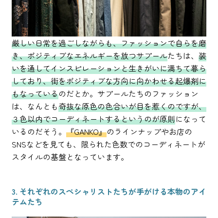
厳しい日常を過ごしながらも、ファッションで自らを磨
き、ポジティブなエネルギーを放つサプール
たちは、
装
いを通してインスピレーションと生きがいに満ちて暮ら
しており、街をポジティブな方向に向かわせる起爆剤に
もなっている
のだとか。サプールたちのファッション
は、なんとも
奇抜な原色の色合いが目を惹くのですが、
３色以内でコーディネートするというのが原則
になって
いるのだそう。
『GANKO』
のラインナップやお店の
SNSなどを見ても、限られた色数でのコーディネートが
スタイルの基盤となっています。
3. それぞれのスペシャリストたちが手がける本物のアイ
テムたち