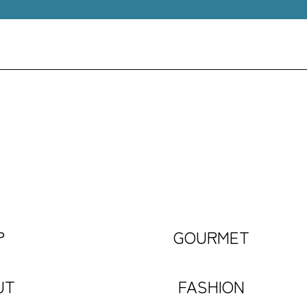
P
GOURMET
UT
FASHION