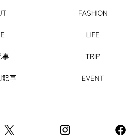
UT
FASHION
UE
LIFE
記事
TRIP
別記事
EVENT