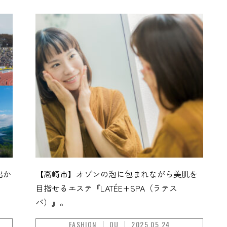
出か
【高崎市】オゾンの泡に包まれながら美肌を
目指せるエステ『LATÉE+SPA（ラテス
パ）』。
FASHION
OU
2025.05.24