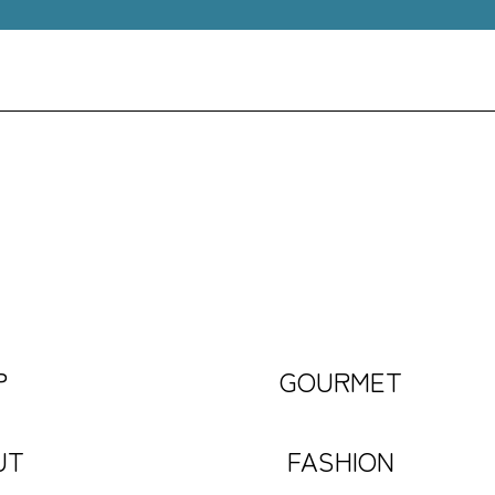
P
GOURMET
UT
FASHION