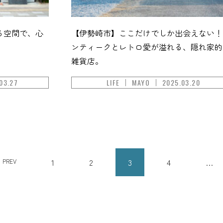
る空間で、心
【伊勢崎市】ここだけでしか出会えない！
ンティークとレトロ愛が溢れる、隠れ家的
雑貨店。
03.27
LIFE
MAYO
2025.03.20
1
2
3
4
…
PREV