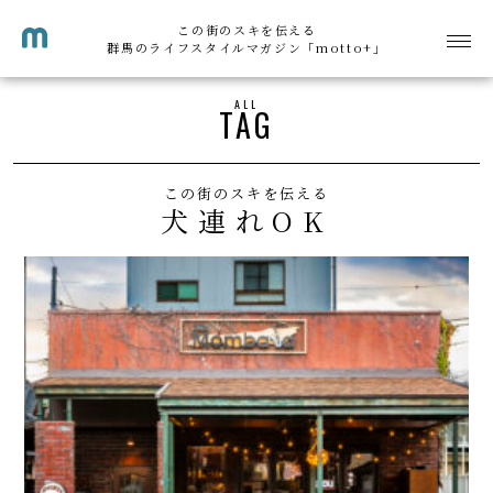
この街のスキを伝える
群馬のライフスタイルマガジン「motto+」
ALL
TAG
この街のスキを伝える
犬連れOK