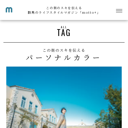
この街のスキを伝える
群馬のライフスタイルマガジン「motto+」
ALL
TAG
この街のスキを伝える
パーソナルカラー