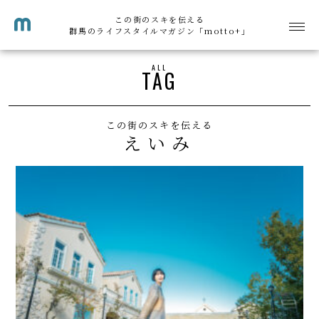
この街のスキを伝える
群馬のライフスタイルマガジン「motto+」
ALL
TAG
この街のスキを伝える
えいみ