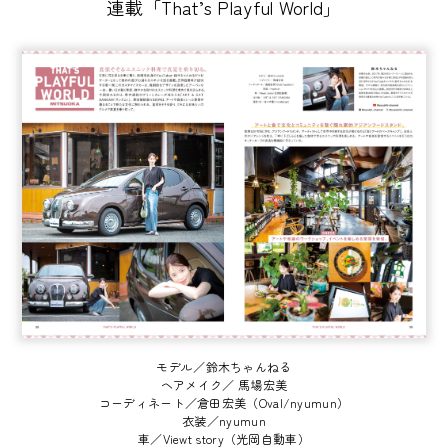
連載「That’s Playful World」
モデル／鈴木ちゃんねる
ヘアメイク／ 馬場宏美
コーディネート／倉田宏美（Oval/nyumun）
衣装／nyumun
車／Viewt story（光岡自動車）