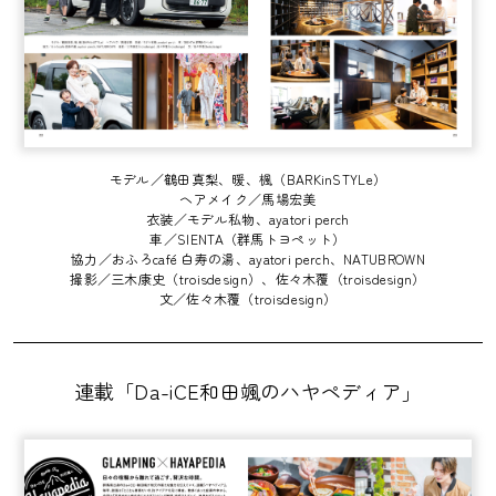
モデル／鶴田真梨、暖、楓（BARKinSTYLe）
ヘアメイク／馬場宏美
衣装／モデル私物、ayatori perch
車／SIENTA（群馬トヨペット）
協力／おふろcafé 白寿の湯、ayatori perch、NATUBROWN
撮影／三木康史（troisdesign）、佐々木覆（troisdesign）
文／佐々木覆（troisdesign）
連載「Da-iCE和田颯のハヤペディア」