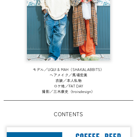
モデル／UQUI & MAH（SHAKALABBITS）
ヘアメイク／馬場宏美
衣装／本人私物
ロケ地／FAT DAY
撮影／三木康史（troisdesign）
CONTENTS