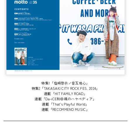
特集1「塩﨑啓示ノ音互地心」
特集2「TAKASAKI CITY ROCK FES. 2024」
連載「HIT FAMILY ROAD」
連載「Da-iCE和田颯のハヤペディア」
連載「That’s Playful World」
連載「RECOMMEND MUSIC」