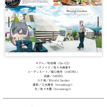
モデル／和田颯（Da-iCE）
ヘアメイク／佐々木麻里子
コーディネート／樋口侑作（ΛWORD.）
衣装／ΛWORD.
ロケ地／Blissful Garden
撮影／三木康史（troisdesign）
文／佐々木覆（troisdesign）