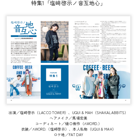
特集1「塩﨑啓示ノ音互地心」
出演／塩崎啓示（LACCO TOWER）、UQUI & MAH（SHAKALABBITS）
ヘアメイク／馬場宏美
コーディネート／樋口侑作（ΛWORD.）
衣装／ΛWORD.（塩崎啓示）、本人私物（UQUI & MAH）
ロケ地／FAT DAY