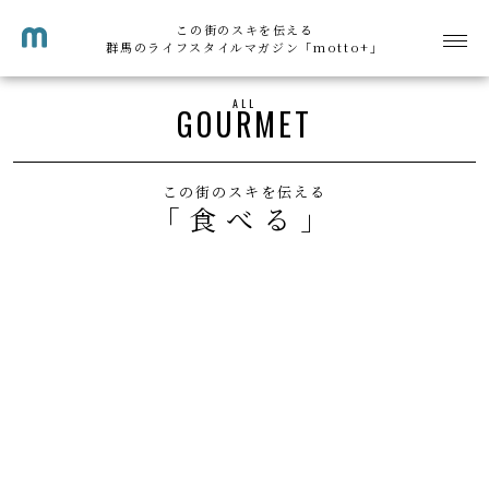
この街のスキを伝える
群馬のライフスタイルマガジン「motto+」
ALL
GOURMET
この街のスキを伝える
「食べる」